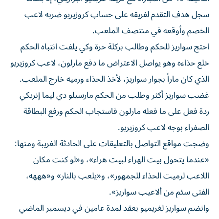
سجل هدف التقدم لفريقه على حساب كروزيريو ضربه لاعب
الخصم وأوقعه في منتصف الملعب.
احتج سواريز للحكم وطالب بركلة حرة وكي يلفت انتباه الحكم
خلع حذاءه وهو يواصل الاعتراض ما دفع مارلون، لاعب كروزيريو
الذي كان ماراً بجوار سواريز، لأخذ الحذاء ورميه خارج الملعب.
غضب سواريز أكثر وطلب من الحكم مارسيلو دي ليما إنريكي
ردة فعل على ما فعله مارلون فاستجاب الحكم ورفع البطاقة
الصفراء بوجه لاعب كروزيريو.
وضجت مواقع التواصل بالتعليقات على الحادثة الغريبة ومنها:
«عندما يتحول بيت الهراء لبيت هراء»، و«لو كنت مكان
اللاعب لرميت الحذاء للجمهور»، و«يلعب بالنار» و«هههه،
الفتى سئم من ألاعيب سواريز».
وانضم سواريز لغريميو بعقد لمدة عامين في ديسمبر الماضي