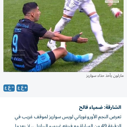
مارلون يأخذ حذاء سواريز
الشارقة: ضمياء فالح
تعرض النجم الأوروغوياني لويس سواريز لموقف غريب في
الدقيقة 49 من المباراة مع فريقه غريميو البرازيلي، إذ بعدما