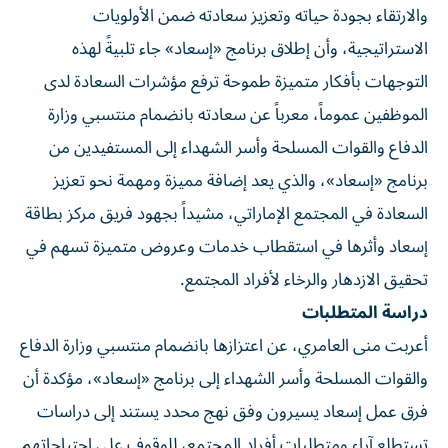
والارتقاء بجودة حياته وتعزيز سعادته ضمن الأولويات
الاستراتيجية، وأن إطلاق برنامج «إسعاد» جاء تلبيةً لهذه
التوجهات بأفكار متميزة طموحة ترفع مؤشرات السعادة لدى
الموظفين عموماً، معرباً عن سعادته بانضمام منتسبي وزارة
الدفاع والقوات المسلحة وأسر الشهداء إلى المستفيدين من
برنامج «إسعاد»، والذي يعد إضافة مميزة ومهمة نحو تعزيز
السعادة في المجتمع الإماراتي، مشيداً بجهود فريق مركز بطاقة
إسعاد وأثرها في استقطاب خدمات وعروض متميزة تسهم في
تحقيق الازدهار والرخاء لأفراد المجتمع.
دراسة المتطلبات
أعربت منى العامري، عن اعتزازها بانضمام منتسبي وزارة الدفاع
والقوات المسلحة وأسر الشهداء إلى برنامج «إسعاد»، مؤكدة أن
فرق عمل إسعاد يسيرون وفق نهج محدد يستند إلى دراسات
تستطلع آراء ومتطلبات أفراد المجتمع، للوقوف على احتياجاتهم