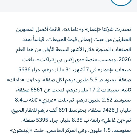
تصدرت شركتا «إعمار» و«داماك»، قائمة أفضل المطورين
العقاريّين من حيث إجمالي قيمة المبيعات، قياساً بعدد
الصفقات المنجزة خلال الأشهر السبعة الأولى من هذا العام
2026. وبحسب منصة «دي إكس بي إنترآكت»، بلغت
مبيعات «إعمار» في 7 أشهر، 31 مليار درهم، جراء 5636
صفقة، بمتوسط 5.5 مليون درهم لكل صفقة، وجاءت «داماك»
ثانية، بمبيعات 17.2 مليار درهم، نتجت عن 6561 صفقة،
بمتوسط 2.62 مليون درهم، ثم حلت «عزيزي» ثالثة ب8.4
مليار، ل9428 صفقة، بمتوسط 891 ألف درهم للعقار المبيع،
ثم «بن غاطي» رابعة ب 8.35 مليار، جراء 5395 صفقة،
بمتوسط، 1.5 مليون. وفي المركز الخامس، حلت «إلينغتون»
بمبيعات 8.3 مليار، جراء 2847 صفقة، بمتوسط 2.9 مليون.