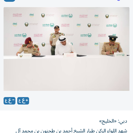
دبي: «الخليج»
شهد اللواء الركن طيار الشيخ أحمد بن طحنون بن محمد آل