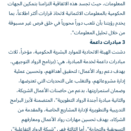
المعلومات، حيث تجسد هذه الاتفاقية التزامنا بتمكين الجهات
الحكومية بالمعلومات الائتمانية لاتخاذ قرارات أكثر اطلاعاً، بما
يخدم رؤيتنا بأن نلعب دوراً محورياً في خلق فرص غير مسبوقة
من خلال تحليل المعلومات".
3 مبادرات داعمة
دشنت الهيئة الاتحادية للموارد البشرية الحكومية، مؤخراً، ثلاث
مبادرات داعمة لخدمة المبادرة، هي: (برنامج الرواد التوجيهي،
بهدف دعم رواد الأعمال؛ لتحقيق أهدافهم، وتحسين عملية
إدارة مشروعاتهم، والتغلب على التحديات التي تعترضها،
وضمان استمراريتها، بدعم من حاضنات الأعمال الشريكة،
والثانية مبادرة أجندة الرواد التطويرية"، المتضمنة لأبرز البرامج
التدريبية والتطويرية لإدارة المشاريع الخاصة، والمقدمة من
الشركاء، بهدف تحسين مهارات رواد الأعمال ومعارفهم
التسويقية والتجارية"، أما الثالثة فهي "شبكة الرواد التفاعلية"،