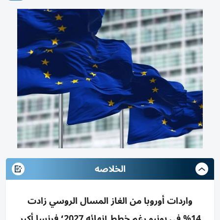
الخلاصه
واردات أوروبا من الغاز المسال الروسي زادت
14% في يونيو رغم خطط إنهائه 2027؛ فرنسا أكبر