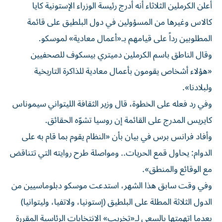
أعلن الكرملين الثلاثاء أنه أدرج رئيسة الوزراء الإستونية كايا
كالاس وغيرها من المسؤولين في دول البلطيق على قائمة
المطلوبين رداً على قيامهم بـ«أعمال معادية» لموسكو.
وقال الناطق باسم الكرملين دميتري بيسكوف للصحفيين
«هؤلاء أشخاص يقومون بأعمال معادية للذاكرة التاريخية
ولبلادنا».
وفي رد فعله على الخطوة، قال وزير الثقافة الليتواني سيموناس
كايريس المدرج على القائمة إن روسيا تشوّه الحقائق.
وأفاد فرانس برس في بيان بأن «النظام يقوم بما قام به على
الدوام: يحاول قمع الحريات.. ومواصلة طرح روايته التي تتناقض
مع الوقائع والمنطق».
وفي وقت سابق هذا الشهر، استدعت موسكو دبلوماسيين من
الدول الثلاثة المطلة على البلطيق (إستونيا، ولاتفيا، وليتوانيا)
بعدما اتهمتها بالسعي لـ«تخريب» الانتخابات الرئاسية المقررة