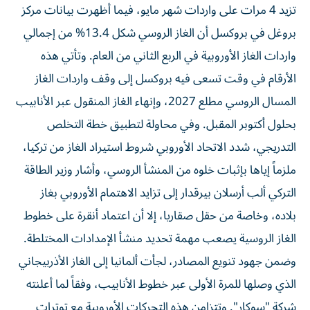
تزيد 4 مرات على واردات شهر مايو، فيما أظهرت بيانات مركز
بروغل في بروكسل أن الغاز الروسي شكل 13.4% من إجمالي
واردات الغاز الأوروبية في الربع الثاني من العام. وتأتي هذه
الأرقام في وقت تسعى فيه بروكسل إلى وقف واردات الغاز
المسال الروسي مطلع 2027، وإنهاء الغاز المنقول عبر الأنابيب
بحلول أكتوبر المقبل. وفي محاولة لتطبيق خطة التخلص
التدريجي، شدد الاتحاد الأوروبي شروط استيراد الغاز من تركيا،
ملزماً إياها بإثبات خلوه من المنشأ الروسي، وأشار وزير الطاقة
التركي ألب أرسلان بيرقدار إلى تزايد الاهتمام الأوروبي بغاز
بلاده، وخاصة من حقل صقاريا، إلا أن اعتماد أنقرة على خطوط
الغاز الروسية يصعب مهمة تحديد منشأ الإمدادات المختلطة.
وضمن جهود تنويع المصادر، لجأت ألمانيا إلى الغاز الأذربيجاني
الذي وصلها للمرة الأولى عبر خطوط الأنابيب، وفقاً لما أعلنته
شركة "سوكار". وتتزامن هذه التحركات الأوروبية مع توترات