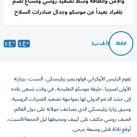
والأمن والطاقة وسط تصعيد روسي ومساعٍ لضم
بلغراد بعيداً عن موسكو وجدال صادرات السلاح
(أ.ف.ب)
يقوم الرئيس الأوكراني فولوديمير زيلينسكي، السبت، بزيارته
الأولى لصربيا، حليفة موسكو التقليدية، في وقت تسعى بلاده
إلى حشد الدعم الدولي لها بمواجهة تصعيد الضربات الروسية.
وسبق زيارة زيلينسكي الذي يضاعف جولاته على دول العالم،
قصف روسي مكثف على كييف ومحيطها ليل الجمعة/السبت،
أوقع ثلاثة قتلى وسبعة جرحى.
وبعد وصوله إلى بلغراد مساء الجمعة، تناول الرئيس الأوكراني