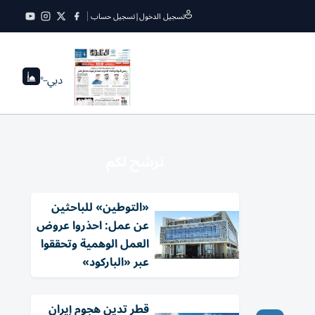
تسجيل الدخول
|
تسجيل حساب
دبي
--°
نرشح لكم
«التوطين» للباحثين
عن عمل: احذروا عروض
العمل الوهمية وتحققوا
عبر «الباركود»
قطر تدين هجوم إيران