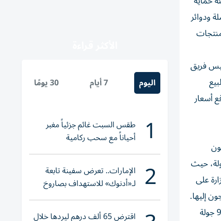
ة حماية
ة ودوائر
لمنتجات
الأكثر قراءة
سيس فريق
بيع
اليوم
7 أيام
30 يومًا
ع أسعار
1
طقس السبت غائم جزئياً مغبر
أحياناً مع سحب ركامية
ون
2
ولة، حيث
الإمارات.. تعرض سفينة تابعة
ارة على
لـ«أدنوك» للاستهداف بصاروخ
ن إليها.
أثناء عبورها «هرمز»
وكشف عن قيام فرق العمل المعنية بالوزارة ودوائر التنمية الاقتصادية في مختلف أسواق الدولة خلال عام 2023 بتنفيذ نحو 96200 جولة
اقترض 65 ألف درهم ليردها خلال