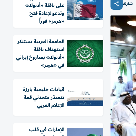
شارك
على ناقلة «أدنوك»
وتدعو لإعادة فتح
«هرمز» فوراً
الجامعة العربية تستنكر
استهداف ناقلة
«أدنوك» بصاروخ إيراني
في «هرمز»
قيادات خليجية بارزة
تتصدّر متحدثي قمة
الإعلام العربي
الإمارات في قلب