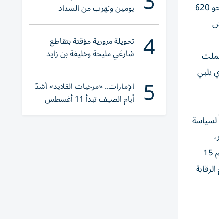
3
تفتيشية، أسفرت عن 6645 مخالفة، بينما بلغ عدد الجولات التفتيشية التي قامت بها الوزارة خلال شهري يناير وفبراير الماضيين نحو 620
يومين وتهرب من السداد
غش
4
تحويلة مرورية مؤقتة بتقاطع
شارعَي مليحة وخليفة بن زايد
ع الأساسية في الدولة خلال عام 2023، حيث شملت
ي يلبي
5
الإمارات.. «مرخيات القلايد» أشدّ
أيام الصيف تبدأ 11 أغسطس
 لسياسة
كر،
الدواجن، البقوليات، الخبز، القمح، كما أن إصدار المرسوم بقانون اتحادي رقم 5 لسنة 2023 بتعديل بعض بنود القانون الاتحادي رقم 15
الرقابة