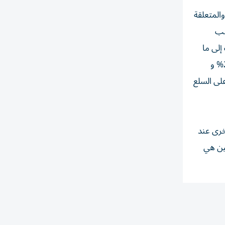
والمتعلقة
سب
ت وصلت إلى ما
يقارب 4000 سلعة، يتم الإعلان عنها من خلال حملات ترويجية على مستوى أسواق الدولة، وبنسب تخفيضات تراوحت ما بين 25% و
تاجر الإلكترونية وصلت إلى أكثر من 40% على السلع الأساسية في شهر رمضان، و70% على السلع
خرى عند
كين هي