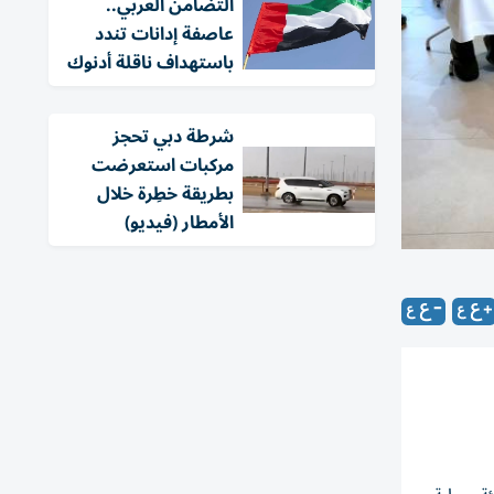
التضامن العربي..
عاصفة إدانات تندد
باستهداف ناقلة أدنوك
شرطة دبي تحجز
مركبات استعرضت
بطريقة خطِرة خلال
الأمطار (فيديو)