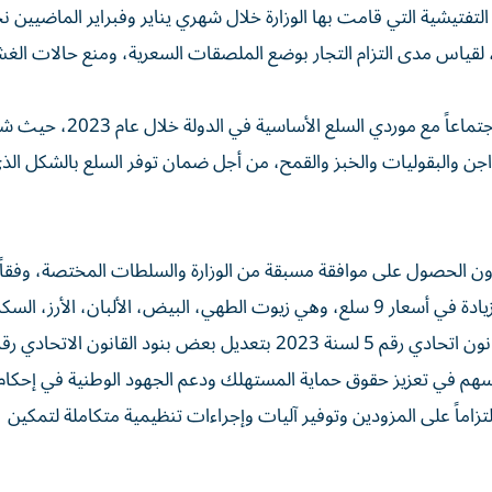
يع، لقياس مدى التزام التجار بوضع الملصقات السعرية، ومنع حالات ال
وذكر أن إدارة حماية المستهلك بالوزارة، عقدت أكثر من 26 اجتماعاً مع موردي السل
واجن والبقوليات والخبز والقمح، من أجل ضمان توفر السلع بالشكل الذ
ون الحصول على موافقة مسبقة من الوزارة والسلطات المختصة، وفقاً
التسعير للسلع الأساسية الاستهلاكية، والتي تتضمن منع أي زيادة في أسعار 9 سلع، وهي زيوت الطهي، البيض، الألبان، الأرز، الس
ذية، أسهم في تعزيز حقوق حماية المستهلك ودعم الجهود الوطنية في إحكام 
 الأسعار في أسواق الدولة، وذلك عبر وضع أكثر من 43 التزاماً على المزودين وتوفير آليات وإجراءات تنظيمية متكاملة لتمكين