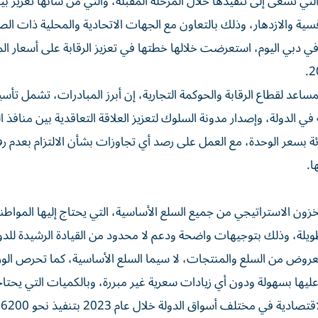
ي تسعى إلى تنفيذها خلال المرحلة المقبلة، والتي من شأنها تعزيز بيئ
ة والازدهار، وذلك بالتعاون مع الجهات الاتحادية والمحلية ذات الصل
 في دبي اليوم، استعرضت خلالها خطتها في تعزيز الرقابة على أسعار ا
مساعد لقطاع الرقابة والحوكمة التجارية، إن أبرز المبادرات، تشمل تأ
ي الدولة، وإصدار مدونة السلوك لتعزيز العلاقة التعاقدية بين منافذ ال
زئة بسعر الوحدة، مع العمل على رصد أي تجاوزات بشأن الالتزام بعدم رف
ا.
ون الاستراتيجي من جميع السلع الأساسية، التي يحتاج إليها المواطن
طويلة، وذلك بتوجيهات واضحة ودعم لا محدود من القيادة الرشيدة للد
روض من السلع والمنتجات، لا سيما السلع الأساسية، كما تحرص الوز
يها بسهولة ودون أي زيادات سعرية غير مبررة، وبالكميات التي يحتاجو