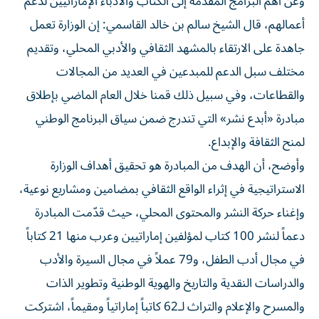
وعن أهم البرامج المقدمة إلى الكتاب والأدباء الإماراتيين لدعم
أعمالهم، قال الشيخ سالم بن خالد القاسمي: إن الوزارة تعمل
جاهدة على الارتقاء بالمشهد الثقافي والأدبي المحلي، وتقديم
مختلف سبل الدعم للمبدعين في العديد من المجالات
والقطاعات، وفي سبيل ذلك قمنا خلال العام الماضي بإطلاق
مبادرة «أبدع نشر» التي تندرج ضمن سياق البرنامج الوطني
لمنح الثقافة والإبداع.
وأوضح، أن الهدف من المبادرة هو تحقيق أهداف الوزارة
الاستراتيجية في إثراء الواقع الثقافي بمضامين ومشاريع نوعية،
وإغناء حركة النشر والمحتوى المحلي، حيث قدّمت المبادرة
دعماً لنشر 100 كتاب لمؤلفين إماراتيين وعرب منها 21 كتاباً
في مجال أدب الطفل، و79 عملاً في مجال السيرة والأدب
والدراسات النقدية والتاريخ والهوية الوطنية وتطوير الذات
والمسرح والإعلام والتراث لـ62 كاتباً إماراتياً ومقيماً، اشتركت