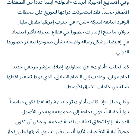
وفي الأسابيع الأخيرة، أبرمت «أدنوك» أيضاً عدداً من الصفقات
الأصغر حجماً. فقد استحوذت ذراعها للتوزيع على محطات
الوقود التابعة لشركة «شل» في جنوب إفريقيا مقابل مليار
دولار، ما منح الإمارات حضوراً في قطاع التجزئة بأكبر اقتصاد
في إفريقيا، وشكل رسالة واضحة بشأن طموحها لتعزيز حضورها
الدولي.
كما تخلت «أدنوك» عن محاولتها إطلاق مؤشر مرجعي جديد
لخام مربان، وعادت إلى النظام السابق، الذي يربط تسعير نفطها
بسلة من خامات الشرق الأوسط.
وقال ميلز: «إذا كانت أدنوك تريد بناء شركة نفط تكون منافساً
دولياً حقيقياً، فهي بحاجة إلى مجموعة قوية من الأصول
الدولية.. إنها تحقق تدفقات نقدية ضخمة، ويمكن أن تكون
محركاً لبقية الاقتصاد، لأنها أثبتت في السابق قدرتها على إنجاز