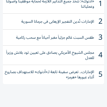
1
«أدنوك»: نتخذ جميع التدابير اللازمة لحماية موظفينا وأصولنا
وعملياتنا
2
الإمارات تُدين التفجير الإرهابي في جرمانا السورية
3
طقس السبت غائم جزئياً مغبر أحياناً مع سحب ركامية
4
مجلس الشيوخ الأمريكي يصادق على تعيين تود بلانش وزيراً
للعدل
5
الإمارات.. تعرض سفينة تابعة لـ«أدنوك» للاستهداف بصاروخ
أثناء عبورها «هرمز»