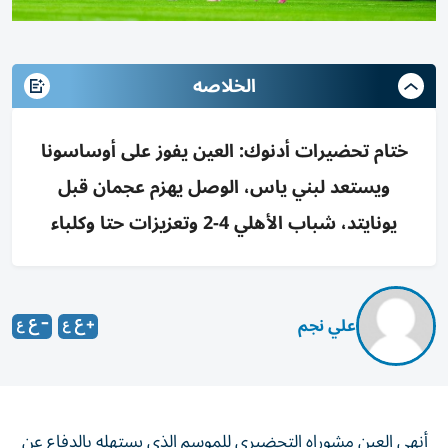
الخلاصه
ختام تحضيرات أدنوك: العين يفوز على أوساسونا
ويستعد لبني ياس، الوصل يهزم عجمان قبل
يونايتد، شباب الأهلي 4-2 وتعزيزات حتا وكلباء
علي نجم
أنهى العين مشوراه التحضيري للموسم الذي يستهله بالدفاع عن