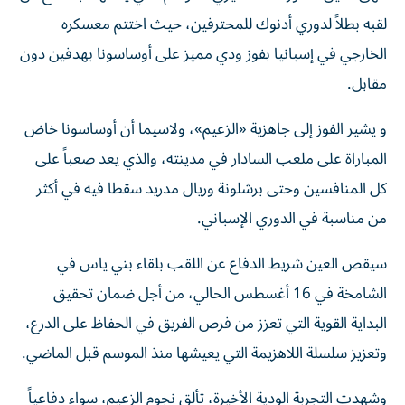
لقبه بطلاً لدوري أدنوك للمحترفين، حيث اختتم معسكره
الخارجي في إسبانيا بفوز ودي مميز على أوساسونا بهدفين دون
مقابل.
و يشير الفوز إلى جاهزية «الزعيم»، ولاسيما أن أوساسونا خاض
المباراة على ملعب السادار في مدينته، والذي يعد صعباً على
كل المنافسين وحتى برشلونة وريال مدريد سقطا فيه في أكثر
من مناسبة في الدوري الإسباني.
سيقص العين شريط الدفاع عن اللقب بلقاء بني ياس في
الشامخة في 16 أغسطس الحالي، من أجل ضمان تحقيق
البداية القوية التي تعزز من فرص الفريق في الحفاظ على الدرع،
وتعزيز سلسلة اللاهزيمة التي يعيشها منذ الموسم قبل الماضي.
وشهدت التجربة الودية الأخيرة، تألق نجوم الزعيم، سواء دفاعياً