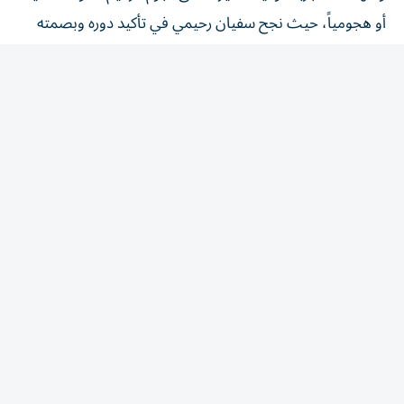
أو هجومياً، حيث نجح سفيان رحيمي في تأكيد دوره وبصمته
في كسر دفاعات المنافسين، واستغلال المساحات، بينما ترك
جوناتاس العائد إلى صفوف الزعيم بعد تجربتي إعارة مع الوصل
والنصر لمسته الحاسمة بتسجيل الهدف الثاني في مرمى الفريق
الإسباني.
فوز الوصل
بدوره، أنهى فريق الوصل التحضيرات الودية، استعداداً للموسم
الجديد، بالفوز على عجمان ودياً بهدفين دون مقابل.
وجاء الفوز «الأصفر» ليمنح الفريق جرعة من الثقة، قبل خوض
صافرة بداية المنافسات يوم السبت على أرض استاد زعبيل أمام
يونايتد الصاعد الجديد بقيادة مديره الفني الإيطالي بيرلو.