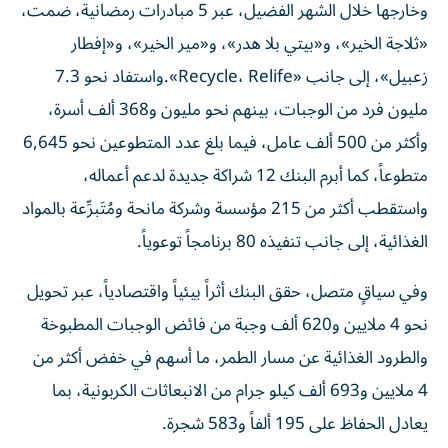
وخارجها خلال الشهر الفضيل، عبر 5 مبادرات رمضانية، ضمت،
«ثلاجة الخير»، و«بيتي بلا هدر»، و«مير الخير»، و«إفطار
زعبيل»، إلى جانب «Recycle، Relife».واستفاد نحو 7.3
مليون فرد من الوجبات، بينهم نحو مليون و368 ألف أسرة،
وأكثر من 500 ألف عامل، فيما بلغ عدد المتطوعين نحو 6,645
متطوعاً، كما أبرم البنك 12 شراكة جديدة لدعم أعماله،
واستقطب أكثر من 215 مؤسسة وشركة مانحة ومُتَبرِّعة بالمواد
الغذائية، إلى جانب تنفيذه 80 برنامجاً توعوياً.
وفي سياقٍ متصل، حقق البنك أثراً بيئياً واقتصادياً، عبر تحويل
نحو 4 ملايين و620 ألف وجبة من فائض الوجبات المطبوخة
والطرود الغذائية عن مسار الطمر، ما أسهم في خفض أكثر من
4 ملايين و693 ألف كيلو جرام من الانبعاثات الكربونية، بما
يعادل الحفاظ على 195 ألفاً و583 شجرة.