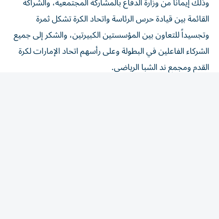
القائمة بين قيادة حرس الرئاسة واتحاد الكرة تشكل ثمرة
وتجسيداً للتعاون بين المؤسستين الكبيرتين، والشكر إلى جميع
الشركاء الفاعلين في البطولة وعلى رأسهم اتحاد الإمارات لكرة
القدم ومجمع ند الشبا الرياضي.
ومن جانبها أشادت شمسة الشحي المدير التنفيذي للاتصال
والشؤون التجارية في الاتحاد، بالشراكة القائمة بين اتحاد الكرة
وقيادة حرس الرئاسة وذلك إيماناً بدور الشباب في مختلف
المؤسسات.
وشارك في مراسم سحب القرعة نجما الزمن الجميل محسن
مصبح وبخيت سعد، حيث تم توزيع الفرق إلى خمس
مجموعات، حيث ضمت المجموعة الأولى فرق دي فوتسال
وكابيتال ولفز ولازيو اف سي، والثانية حي والإعصار وأسود
الأطلس، والثالثة فرق وبريجريف يونايتد ودبي الصحية