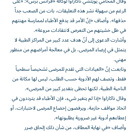
وقال المحامي يويتشي ناكازاوا لوكالة «فرانس برس»: «على
الرغم من سهولة نشر هذه التعليقات، بات من الصعب جداً
حذفها». وأضاف «إنّ الأمر قد يدفع الأطباء لممارسة مهنتهم
في ظل خشيتهم من التعرض لانتقادات مروعة».
وأشارت الدعوى إلى أنّ هدف عدد كبير من المراكز الطبية لا
يتمثل في إرضاء المرضى، بل في معالجة أمراضهم من منظور
مهني.
وتابعت إنّ «العيادات التي تقدم للمرضى تشخيصاً سطحياً
فقط، وتصف لهم الأدوية حسب الطلب، ليس لها مكانة من
الناحية الطبية، لكنها تحظى بتقدير كبير من المرضى».
وقال ناكازاوا «إذا لم يتغير شيء، فإن الأطباء قد يترددون في
اتخاذ مواقف حازمة، ويرفضون إخضاع المرضى لاختبارات، أو
إعطاءهم أدوية غير ضرورية يطلبونها».
وأضاف «في نهاية المطاف، من شأن ذلك إلحاق ضرر