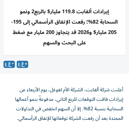
إيرادات ألفابت 119.8 مليار$ بالربع2 ونمو
السحابة 82%؛ رفعت الإنفاق الرأسمالي إلى 195-
205 مليار$ و2026 قد يتجاوز 200 مليار مع ضغط
على البحث والسهم
أعلنت شركة ألفابت، الشركة الأم لغوغل، يوم الأربعاء عن
إيرادات فاقت التوقعات للربع الثاني، مدفوعةً بنمو أعمالها
السحابية بنسبة 82%. إلا أن السهم انخفض في التداولات
الممتدة بعد أن رفعت الشركة توقعاتها للإنفاق الرأسمالي.
ربحية السهم
: 2.85 دولار (معدلة) مقابل 2.89 دولار (متوقعة