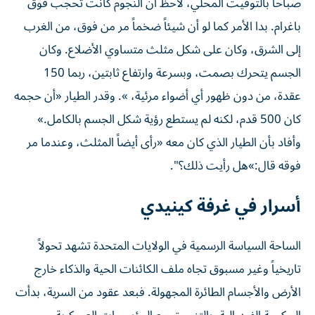
صباحاً بالتوقيت المحلي، لاحظ أن النجوم كانت تُحجب فوق
باغرام. بدا الأمر كما لو أن شيئاً ضخماً مر من فوق، من الغرب
إلى الشرق، وكان على شكل مثلث متساوي الأضلاع. وكان
الجسم يتحرك بصمت، وبسرعة وارتفاع ثابتين، ربما 150
عقدة، من دون ظهور أي أضواء مرئية، ». وقدر الطيار «أن حجمه
كان 500 قدم، لكنه لم يستطع رؤية شكل الجسم بالكامل.»
وأفاد بأن الطيار الذي كان معه «رأى أيضاً المثلث، وعندما مر
فوقه قال:»هل رأيت ذلك؟".
أسرار في غرفة كينيدي
الساحة السياسة الرسمية في الولايات المتحدة تشهد تحولاً
تاريخياً وغير مسبوق تجاه ملف الكائنات الحية والذكاء خارج
الأرض والأجسام الطائرة المجهولة. فبعد عقود من السرية، بدأت