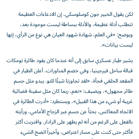
لكن يقول الخبير جون كوسلوسكي، إن الادعاءات العظيمة
تتطلب أدلة عظيمة، والأدلة ببساطة ليست موجودة بعد،
ويوضح: «في العلم، شهادة شهود العيان هي نوع من الرأي، إنها
ليست بيانات».
يشير طيار عسكري سابق إلى أنه عندما كان يقود طائرة تومكات
قبالة ساحل فيرجينيا، وفي خضم المناورات، أعلن الطيار في
المقعد الخلفي فجأة، «لقد تجاوزنا شيئًا للتو. يبدو مثل جسم
طائر مجهول»، ويضيف: «نعم، ربما كان مثل سفينة فضائية
غريبة أو شيء من هذا القبيل»، ويستطرد: «أدرت الطائرة في
الاتجاه المعاكس، بحثاً عن جسم عبر الزجاج الأمامي، ورأيته
بالفعل على الرغم من أنه لم يظهر على الرادار. واقتربت أكثر
فأكثر حتى كنت على مسار اعتراض، وأخيراً اتضح الشيء