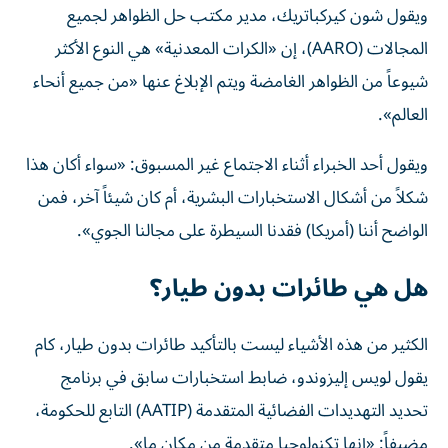
ويقول شون كيركباتريك، مدير مكتب حل الظواهر لجميع
المجالات (AARO)، إن «الكرات المعدنية» هي النوع الأكثر
شيوعاً من الظواهر الغامضة ويتم الإبلاغ عنها «من جميع أنحاء
العالم».
ويقول أحد الخبراء أثناء الاجتماع غير المسبوق: «سواء أكان هذا
شكلاً من أشكال الاستخبارات البشرية، أم كان شيئاً آخر، فمن
الواضح أننا (أمريكا) فقدنا السيطرة على مجالنا الجوي».
هل هي طائرات بدون طيار؟
الكثير من هذه الأشياء ليست بالتأكيد طائرات بدون طيار، كام
يقول لويس إليزوندو، ضابط استخبارات سابق في برنامج
تحديد التهديدات الفضائية المتقدمة (AATIP) التابع للحكومة،
مضيفاً: «إنها تكنولوجيا متقدمة من مكان ما».