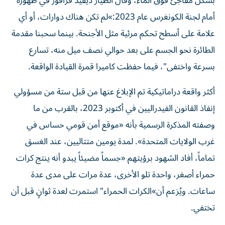
بشكل مفاجئ فوق الماء، وقال الطيار ديفيد فرافور في ظهوره
أمام لجنة الكونغرس عام 2023:»لم تكن هناك دوارات، أو أي
علامة على أسطح تحكم مرئية مثل الأجنحة. بينما سحبنا مقدمة
الطائرة نحو الجسم على بعد حوالي نصف ميل منه، تسارع
بسرعة واختفى"، فيما حفظت كاميرا قمرة القيادة الواقعة.
أكثر واقعة دراماتيكية تم الإبلاغ عنها من قبل ستة من مسؤولي
إنفاذ القانون الفيدراليين في أكتوبر 2023، بالقرب من ما
وصفته المذكرة الرسمية بأنه «موقع أمن قومي حساس في
غرب الولايات المتحدة». لمدة يومين متتاليين، عند الغسق
تماماً، أفاد الشهود برؤيتهم «جسماً مضيئاً يبدو أنه ينتج كرات
حمراء أصغر، واحدة تلو الأخرى، عدة مرات على مدى عدة
ساعات. ويُزعم أن»الكرات الحمراء" استمرت لعدة ثوانٍ قبل أن
تختفي.