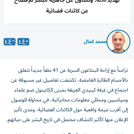
تهديد/أدلة، وتساؤل عن جاهزية البشر للإفصاح
عن كائنات فضائية
محمد كمال
تزامناً مع إزاحة البنتاغون السرية عن 41 ملفاً جديداً تتعلق
بالأجسام الطائرة الغامضة، تكشفت تفاصيل غير مسبوقة عن
اجتماع في غرفة كينيدي العريقة بمبنى الكابيتول ضم علماء
وسياسيين ومحللي معلومات مخابراتية، في محاولة للوصول
إلى أقرب نتيجة واقعية حول الكائنات الفضائية، ومدى تأثير
الإعلان عنها كأكبر اكتشاف محتمل في تاريخ البشر على حياتهم.