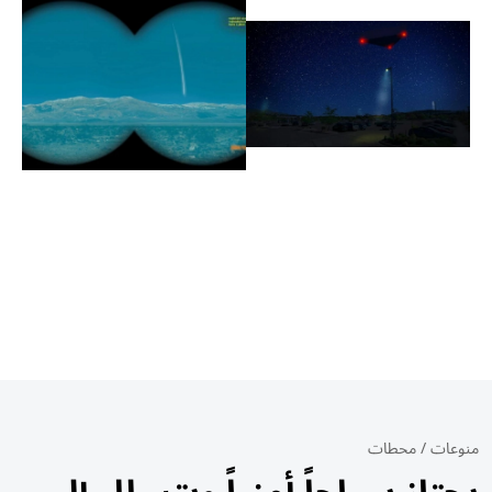
منوعات
/
محطات