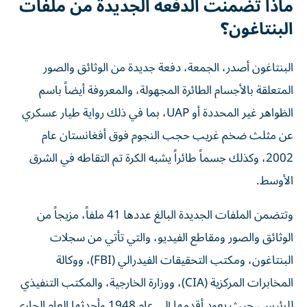
ماذا تضمنت الدفعة الجديدة من ملفات
البنتاغون؟
البنتاغون أصدر، الجمعة، دفعة جديدة من الوثائق والصور
المتعلقة بالأجسام الطائرة المجهولة، والمعروفة أيضاً باسم
الظواهر غير المحددة أو UAP، بما في ذلك رواية طيار عسكري
عن مثلث ضخم غريب حجب النجوم فوق أفغانستان عام
2002، وكذلك جسماً طائراً يشبه الكرة تم التقاطه في الشرق
الأوسط.
وتتضمن الملفات الجديدة البالغ عددها 41 ملفاً، مزيجاً من
الوثائق والصور ومقاطع الفيديو، والتي تأتي من سجلات
البنتاغون، ومكتب التحقيقات الفيدرالي (FBI)، ووكالة
المخابرات المركزية (CIA)، ووزارة الخارجية، والمكتب التنفيذي
للرئيس، حيث يعود أقدمها إلى عام 1948 وأحدثها العام الجاري