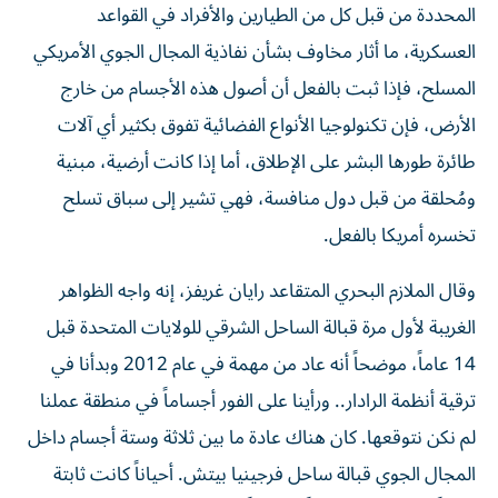
المحددة من قبل كل من الطيارين والأفراد في القواعد
العسكرية، ما أثار مخاوف بشأن نفاذية المجال الجوي الأمريكي
المسلح، فإذا ثبت بالفعل أن أصول هذه الأجسام من خارج
الأرض، فإن تكنولوجيا الأنواع الفضائية تفوق بكثير أي آلات
طائرة طورها البشر على الإطلاق، أما إذا كانت أرضية، مبنية
ومُحلقة من قبل دول منافسة، فهي تشير إلى سباق تسلح
تخسره أمريكا بالفعل.
وقال الملازم البحري المتقاعد رايان غريفز، إنه واجه الظواهر
الغريبة لأول مرة قبالة الساحل الشرقي للولايات المتحدة قبل
14 عاماً، موضحاً أنه عاد من مهمة في عام 2012 وبدأنا في
ترقية أنظمة الرادار.. ورأينا على الفور أجساماً في منطقة عملنا
لم نكن نتوقعها. كان هناك عادة ما بين ثلاثة وستة أجسام داخل
المجال الجوي قبالة ساحل فرجينيا بيتش. أحياناً كانت ثابتة