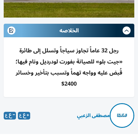
الخلاصه
رجل 32 عاماً تجاوز سياجاً وتسلل إلى طائرة
«جيت بلو» للصيانة بفورت لودرديل ونام فيها؛
قُبض عليه وواجه تهماً وتسبب بتأخير وخسائر
2400$
مصطفى الزعبي