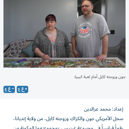
جون وزوجته كايل أمام لعبة كبيرة
إعداد: محمد عزالدين
سجل الأمريكي جون والكزاك وزوجته كايل، من ولاية إنديانا،
رقماً قياسياً في موسوعة غينيس، بمجموعتهما المكونة من