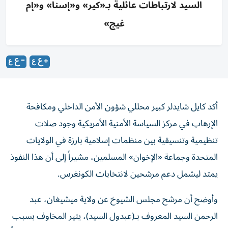
السيد لارتباطات عائلية بـ«كير» و«إسنا» و«إم
غيج»
أكد كايل شايدلر كبير محللي شؤون الأمن الداخلي ومكافحة
الإرهاب في مركز السياسة الأمنية الأمريكية وجود صلات
تنظيمية وتنسيقية بين منظمات إسلامية بارزة في الولايات
المتحدة وجماعة «الإخوان» المسلمين، مشيراً إلى أن هذا النفوذ
يمتد ليشمل دعم مرشحين لانتخابات الكونغرس.
وأوضح أن مرشح مجلس الشيوخ عن ولاية ميشيغان، عبد
الرحمن السيد المعروف بـ(عبدول السيد)، يثير المخاوف بسبب
صلات عائلية ومباشرة بمنظمات محسوبة على الجماعة، مشيراً