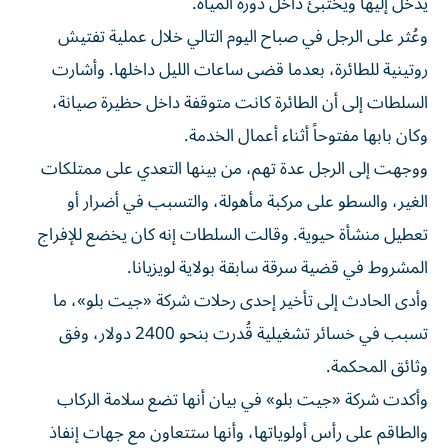
يدخل إليها ويختبئ داخل دورة المياه.
وعُثر على الرجل في صباح اليوم التالي خلال عملية تفتيش
روتينية للطائرة، بعدما قضى ساعات الليل داخلها. وأشارت
السلطات إلى أن الطائرة كانت متوقفة داخل حظيرة صيانة،
وكان بابها مفتوحاً أثناء أعمال الخدمة.
ووجهت إلى الرجل عدة تهم، من بينها التعدي على ممتلكات
الغير، والسطو على مركبة مأهولة، والتسبب في أضرار أو
تعطيل منشأة حيوية. وقالت السلطات إنه كان يخضع للإفراج
المشروط في قضية سرقة سابقة بولاية لويزيانا.
وأدى الحادث إلى تأخير إحدى رحلات شركة «جيت بلو»، ما
تسبب في خسائر تشغيلية قُدرت بنحو 2400 دولار، وفق
وثائق المحكمة.
وأكدت شركة «جيت بلو» في بيان أنها تضع سلامة الركاب
والطاقم على رأس أولوياتها، وأنها ستتعاون مع جهات إنفاذ