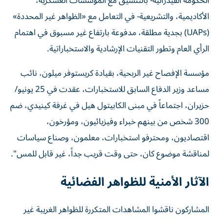
الحكومة الفيدرالية- بالتنسيق مع المؤسسات العسكرية،
الأكاديمية، والتشريعية- في التعامل مع «الظواهر غير المحددة»
(UAPs) بجدية مطلقة، مدفوعة بارتفاع غير مسبوق في اهتمام
الرأي العام وتطور التقنيات الإرشادية والاستخباراتية.
مؤسسة الإفصاح غير الربحية، بقيادة كريستوفر ميلون، نائب
مساعد وزير الدفاع السابق للاستخبارات، عقدت في 25 يونيو/
حزيران، اجتماعاً في مبنى الكابيتول هيل في غرفة كينيدي، ضم
300 شخص من بينهم خبراء وفيزيائيون، ومؤرخون،
اقتصاديون، ومحترفو استخبارات، معلمون، وصناع سياسات
لمناقشة موضوع كان، حتى وقت قريب جداً، غير قابل للمس".
الآثار الأمنية للظواهر الفضائية
المشاركون ناقشوا المشاهدات المتكررة للظواهر الغريبة غير