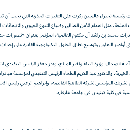
 الختامية لمؤتمر الابتكار للغذاء 2024 خطابات رئيسية لخبراء عالميين ركزت على التغيرات الجذرية التي يجب أ
لملحة، مثل انعدام الأمن الغذائي وضياع التنوع الحيوي والانبعاثات ال
درات محمد بن راشد آل مكتوم العالمية، المؤتمر بعنوان «تصورات جد
ق أواصر التعاون وتوسيع نطاق الحلول التكنولوجية القادرة على إحداث ا
منة الضحاك وزيرة البيئة وتغير المناخ، وبدر جعفر الرئيس التنفيذي لش
لخيرية، والدكتور عبد الكريم العلماء الرئيس التنفيذي لمؤسسة مبادر
والشريك المؤسس لشركة الظاهرة القابضة، وإبراهيم الزعبي رئيس الاس
ة في كلية كينيدي في جامعة هارفارد.