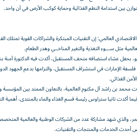
توازن بين استدامة النظم الغذائية وحماية كوكب الأرض في آن واحد.
صادي العالمي: إن التقنيات المبتكرة والشراكات القوية تمتلك القـ
ية مثل ســـوء التغذية والتغير المناخــي وهدر الطعام.
ؤتمر الابتكار للغذاء 2024، قد بدأ فعالياته في 13 مايو، بحفل عشاء استضافه متحف المستقبل، أكدت فيه الدكتورة آ
د فلسفة الإمارات في استشراف المستقبل، والتزامها بدعم الجهود الدول
أمن الغذائي.
ت محمد بن راشد آل مكتوم العالمية، بالتعاون الممتد بين المؤسسة و
فيما أكدت تانيا ستراوس رئيسة قسم الغذاء والماء بالمنتدى، أهمية ال
مر، والذي شهد مشاركة عدد من الشركات الوطنية والعالمية المتخص
عراض أحدث الخدمات والمنتجات والتقنيات.