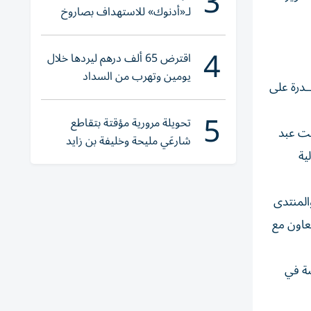
3
لـ«أدنوك» للاستهداف بصاروخ
أثناء عبورها «هرمز»
4
اقترض 65 ألف درهم ليردها خلال
يومين وتهرب من السداد
ـدرة على
5
تحويلة مرورية مؤقتة بتقاطع
منة بنت عبد
شارعَي مليحة وخليفة بن زايد
ية
المنتدى
تعاون مع
صة في