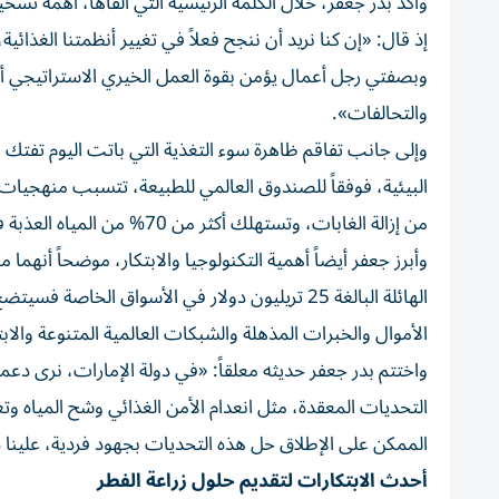
وأكد بدر جعفر، خلال الكلمة الرئيسية التي ألقاها، أهمة تسخ
إذ قال: «إن كنا نريد أن ننجح فعلاً في تغيير أنظمتنا الغذائ
وبصفتي رجل أعمال يؤمن بقوة العمل الخيري الاستراتيجي أن
والتحالفات».
وإلى جانب تفاقم ظاهرة سوء التغذية التي باتت اليوم تفتك بم
من إزالة الغابات، وتستهلك أكثر من 70% من المياه العذبة في العالم.
وأبرز جعفر أيضاً أهمية التكنولوجيا والابتكار، موضحاً أنهما
الهائلة البالغة 25 تريليون دولار في الأسواق ال
الأموال والخبرات المذهلة والشبكات العالمية المتنوعة والابت
واختتم بدر جعفر حديثه معلقاً: «في دولة الإمارات، نرى دعم
التحديات المعقدة، مثل انعدام الأمن الغذائي وشح المياه وت
الممكن على الإطلاق حل هذه التحديات بجهود فردية، علينا دمج
أحدث الابتكارات لتقديم حلول زراعة الفطر