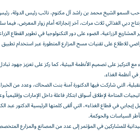
احب السمو الشيخ محمد بن راشد آل مكتوم، نائب رئيس الدولة، رئ
لله، في عام 2021، بهدف مضاعفة إنتاج دبي الغذائي ثلاث مرات، آخر إنجازاته أمام زوار المعرض، فيم
شاريع الزراعية، الضوء على دور التكنولوجيا في تطوير القطاع الزراع
تراضي للاطلاع على تقنيات مسح المزارع المتطورة عبر استخدام تطبيق
 مع التركيز على تصميم الأنظمة البيئية، كما ركز على تعزيز جهود تبادل
 في أنظمة الغذاء.
بلية، التي شاركت فيها الدكتورة آمنة بنت الضحاك، وعدد من الخبراء
ات المتاحة لإطلاق أسواق ابتكار فاعلة داخل الإمارات وإقليمياً وعال
جابي في قطاع الغذاء»، التي ألقى كلمتها الرئيسية الدكتور عبد الكر
بأطر السياسات والحوكمة.
لث من مؤتمر الابتكار للغذاء 2024، زيارات ميدانية للمشاركين في المؤتمر إلى عدد من المصانع والمزارع الم