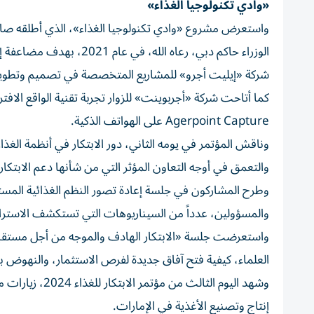
«وادي تكنولوجيا الغذاء»
واستعرض مشروع «وادي تكنولوجيا الغذاء»، الذي أطلقه ص
الوزراء حاكم دبي، رعاه ا
شركة «إيليت أجرو» للمشاريع المتخصصة في تصميم وتطوير الم
كما أتاحت شركة «أجربوينت» للزوار تجربة تقنية الواقع الاف
Agerpoint Capture على الهواتف الذكية.
وناقش المؤتمر في يومه الثاني، دور الابتكار في أنظمة الغذاء
والتعمق في أوجه التعاون المؤثر التي من شأنها دعم الابتكار
وطرح المشاركون في جلسة إعادة تصور النظم الغذائية المستق
والمسؤولين، عدداً من السيناريوهات التي تستكشف الاستراتيجي
واستعرضت جلسة «الابتكار الهادف والموجه من أجل مستقبل إي
العلماء، كيفية فتح آفاق جديدة لفرص الاستثمار، والنهوض 
وشهد اليوم الثا
إنتاج وتصنيع الأغذية في الإمارات.