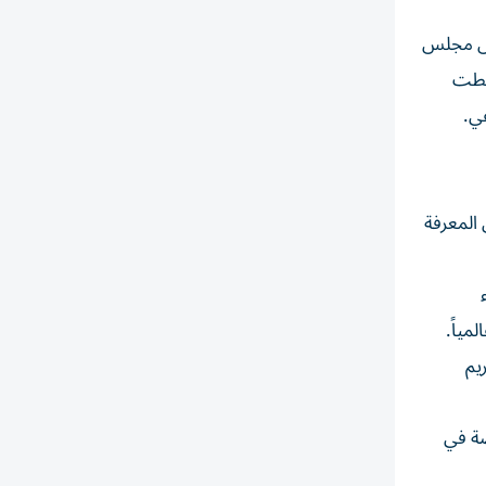
يس مجلس
ا سلطت
ي.
 المعرفة
مياً.
يم
تخصصة في