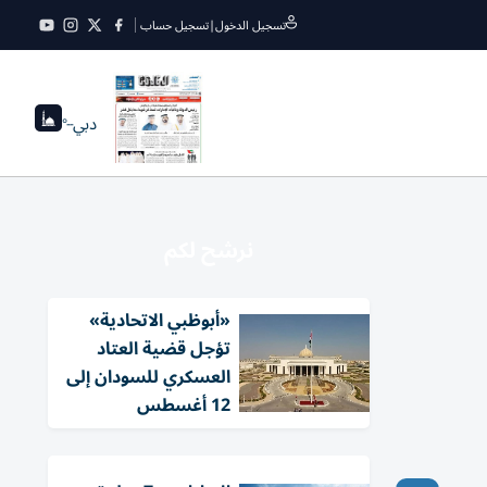
تسجيل الدخول
|
تسجيل حساب
دبي
--°
نرشح لكم
«أبوظبي الاتحادية»
تؤجل قضية العتاد
العسكري للسودان إلى
12 أغسطس