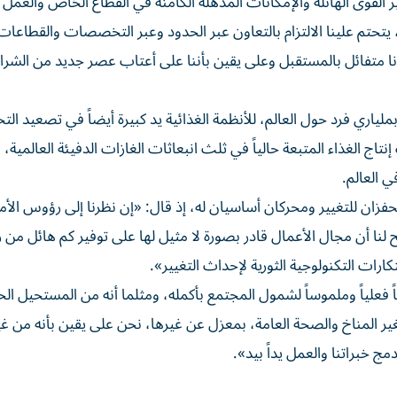
ير القوى الهائلة والإمكانات المذهلة الكامنة في القطاع الخاص والعمل 
ية، يتحتم علينا الالتزام بالتعاون عبر الحدود وعبر التخصصات والقطاعات
ا متفائل بالمستقبل وعلى يقين بأننا على أعتاب عصر جديد من الشر
لياري فرد حول العالم، للأنظمة الغذائية يد كبيرة أيضاً في تصعيد الت
 محفزان للتغيير ومحركان أساسيان له، إذ قال: «إن نظرنا إلى رؤوس الأم
خاصة فسيتضح لنا أن مجال الأعمال قادر بصورة لا مثيل لها على توفير كم هائل م
كارات التكنولوجية الثورية لإحداث التغيير».
اً فعلياً وملموساً لشمول المجتمع بأكمله، ومثلما أنه من المستحيل ا
غير المناخ والصحة العامة، بمعزل عن غيرها، نحن على يقين بأنه من غي
 خبراتنا والعمل يداً بيد».