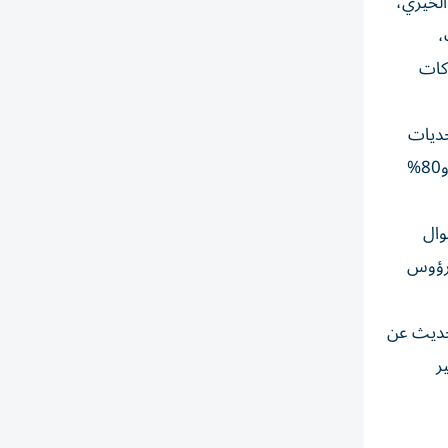
الخيري،
،
اكات
حديات
البيئية، فوفقاً للصندوق العالمي للطبيعة، تتسبب منهجيات إنتاج الغذاء المتبعة حالياً في ثلث انبعاثات الغازات الدفيئة العالمية، و80%
وال
ن رؤوس
لحديث عن
ر