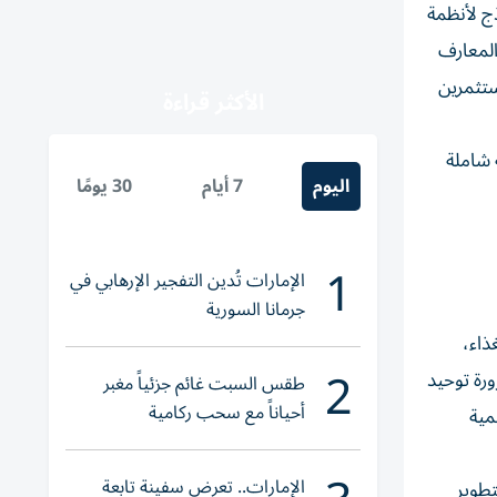
نماذج لأنظمة
المعارف
ستثمرين
الأكثر قراءة
 شاملة
اليوم
7 أيام
30 يومًا
1
الإمارات تُدين التفجير الإرهابي في
جرمانا السورية
ذاء،
2
رة توحيد
طقس السبت غائم جزئياً مغبر
أحياناً مع سحب ركامية
مية
الإمارات.. تعرض سفينة تابعة
تطوير