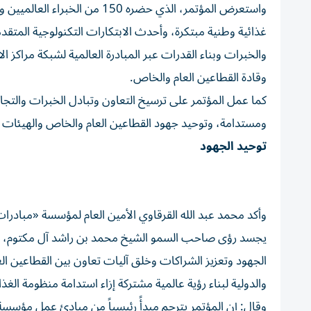
واستعرض المؤتمر، الذي حضره 50
غذائية وطنية مبتكرة، وأحدث الابتكارات التكنولوجية المتق
والخبرات وبناء القدرات عبر المبادرة العالمية لشبكة مراكز 
وقادة القطاعين العام والخاص.
كما عمل المؤتمر على ترسيخ التعاون وتبادل الخبرات والتج
ومستدامة، وتوحيد جهود القطاعين العام والخاص والهيئات ال
توحيد الجهود
وأكد محمد عبد الله القرقاوي الأمين العام لمؤسسة «مبادرات 
يجسد رؤى صاحب السمو الشيخ محمد بن راشد آل مكتوم، نائ
الجهود وتعزيز الشراكات وخلق آليات تعاون بين القطاعين 
والدولية لبناء رؤية عالمية مشتركة إزاء استدامة منظومة الغذاء
وقال: إن المؤتمر يترجم مبدأً رئيسياً من مبادئ عمل مؤسسة ا