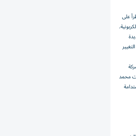
ن تطرأ على
كربونية.
يدة
لتغيير
ركة
ات محمد
تدامة