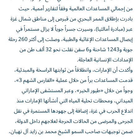
من إجمالي المساعدات العالمية وفقاً لتقارير أممية، حيث
بادرت بإطلاق الممر البحري من قبرص إلى مناطق شمال غزة
عبر (مبادرة أمالثيا)، وسيرت جسراً جوياً لا يزال مستمراً في
إيصال المساعدات الإغاثية والطبية، وصلت إلى أكثر 260 رحلة
جوية و1243 شاحنة و6 سفن نقلت نحو 32 ألف طن من
الإمدادات الإنسانية العاجلة.
وأكدت أن الإمارات، وانطلاقاً من ثوابتها الراسخة والمبدئية،
قدمت المساعدات براً من خلال عملية «الفارس الشهم 3»،
وجواً من خلال «طيور الخير»، وعبر المستشفى الإماراتي
الميداني، ومحطات تحلية المياه التي أنشأتها الإمارات منذ
اندلاع الحرب في غزة، إضافة إلى جهودها المستمرة في نقل
الجرحى والمرضى من الحالات الحرجة لعلاجهم داخل الدولة،
ضمن توجيهات صاحب السمو الشيخ محمد بن زايد آل نهيان،