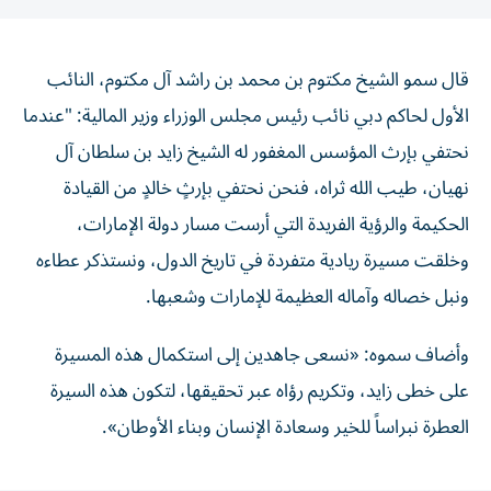
قال سمو الشيخ مكتوم بن محمد بن راشد آل مكتوم، النائب
الأول لحاكم دبي نائب رئيس مجلس الوزراء وزير المالية: "عندما
نحتفي بإرث المؤسس المغفور له الشيخ زايد بن سلطان آل
نهيان، طيب الله ثراه، فنحن نحتفي بإرثٍ خالدٍ من القيادة
الحكيمة والرؤية الفريدة التي أرست مسار دولة الإمارات،
وخلقت مسيرة ريادية متفردة في تاريخ الدول، ونستذكر عطاءه
ونبل خصاله وآماله العظيمة للإمارات وشعبها.
وأضاف سموه: «نسعى جاهدين إلى استكمال هذه المسيرة
على خطى زايد، وتكريم رؤاه عبر تحقيقها، لتكون هذه السيرة
العطرة نبراساً للخير وسعادة الإنسان وبناء الأوطان».