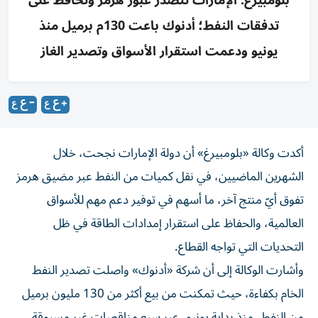
بلومبيرغ: الإمارات تتصدر عبور هرمز وتحافظ على
تدفقات النفط؛ أدنوك باعت 130م برميل منذ
يونيو ودعمت استقرار الأسواق وتصدير الغاز
أكدت وكالة «بلومبيرغ» أن دولة الإمارات نجحت، خلال
الشهرين الماضيين، في نقل كميات من النفط عبر مضيق هرمز
تفوق أيّ منتج آخر، ما أسهم في توفير دعم مهم للأسواق
العالمية، والحفاظ على استقرار إمدادات الطاقة في ظل
التحديات التي تواجه القطاع.
وأشارت الوكالة إلى أن شركة «أدنوك» واصلت تصدير النفط
الخام بكفاءة، حيث تمكنت من بيع أكثر من 130 مليون برميل
من النفط، منذ بداية يونيو، عبر سبع مناقصات غير مسبوقة،