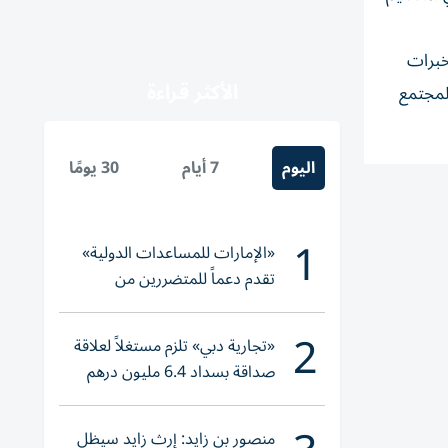
خبرات
الأكثر قراءة
لمجتمع
اليوم
7 أيام
30 يومًا
1
«الإمارات للمساعدات الدولية»
تقدم دعماً للمتضررين من
الفيضانات في بنغلاديش
2
«تجارية دبي» تلزم مستغلاً لعلاقة
صداقة بسداد 6.4 مليون درهم
منصور بن زايد: إرث زايد سيظل