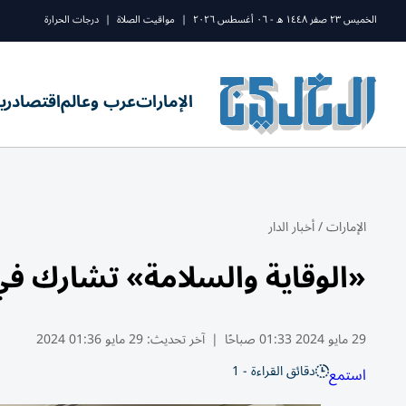
الخميس ٢٣ صفر ١٤٤٨ ه - ٠٦ أغسطس ٢٠٢٦
|
مواقيت الصلاة
|
درجات الحرارة
الإمارات
عرب وعالم
اقتصاد
ري
الإمارات
/
أخبار الدار
«الوقاية والسلامة» تشارك في 
29 مايو 2024 01:33 صباحًا
|
آخر تحديث:
29 مايو 01:36 2024
دقائق القراءة - 1
استمع