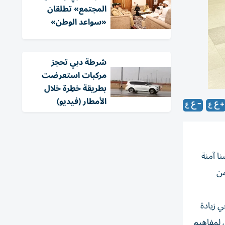
المجتمع» تطلقان
«سواعد الوطن»
شرطة دبي تحجز
مركبات استعرضت
بطريقة خطِرة خلال
الأمطار (فيديو)
ا آمنة
من
 زيادة
 لمفاهيم