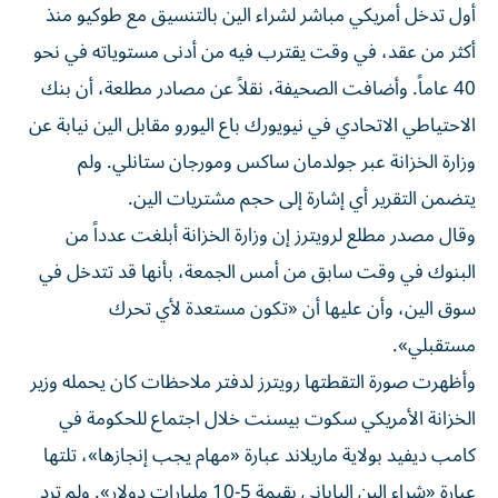
أكثر من عقد، في وقت يقترب فيه من أدنى ‌مستوياته في نحو
40 عاماً. وأضافت الصحيفة، نقلاً عن مصادر مطلعة، أن بنك
الاحتياطي الاتحادي في نيويورك باع اليورو ​مقابل الين نيابة ⁠عن
وزارة الخزانة عبر جولدمان ساكس ومورجان ستانلي. ولم
يتضمن التقرير أي إشارة ‌إلى حجم مشتريات الين.
وقال مصدر مطلع ‌لرويترز إن وزارة الخزانة أبلغت عدداً من
البنوك في وقت سابق من أمس الجمعة، بأنها قد تتدخل في
سوق الين، وأن عليها أن «تكون مستعدة لأي تحرك
مستقبلي».
وأظهرت صورة التقطتها رويترز لدفتر ملاحظات كان يحمله وزير
الخزانة الأمريكي سكوت ‌بيسنت خلال اجتماع للحكومة في
كامب ديفيد بولاية ماريلاند عبارة «مهام يجب إنجازها»، تلتها
عبارة «شراء الين الياباني بقيمة 5-10 مليارات ⁠دولار». ولم ترد