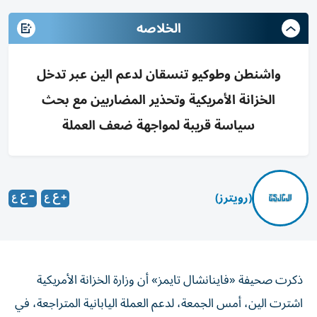
الخلاصه
واشنطن وطوكيو تنسقان لدعم الين عبر تدخل
الخزانة الأمريكية وتحذير المضاربين مع بحث
سياسة قريبة لمواجهة ضعف العملة
(رويترز)
ذكرت صحيفة «فاينانشال تايمز» أن وزارة الخزانة الأمريكية
اشترت الين، أمس الجمعة، لدعم العملة اليابانية المتراجعة، في
أول تدخل أمريكي مباشر لشراء الين بالتنسيق مع طوكيو منذ