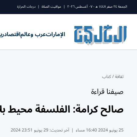
الجمعة ٢٤ صفر ١٤٤٨ ه - ٠٧ أغسطس ٢٠٢٦
|
مواقيت الصلاة
|
درجات الحرارة
الإمارات
عرب وعالم
اقتصاد
ري
ثقافة
/
كتاب
صيفنا قراءة
صالح كرامة: الفلسفة محيط ب
25 يونيو 2024 16:40 مساء
|
آخر تحديث:
29 يونيو 23:51 2024