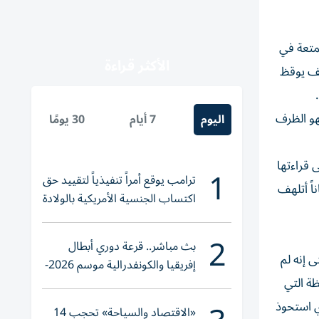
متعة في
الأكثر قراءة
يف يوقظ
فهو الظرف
اليوم
7 أيام
30 يومًا
 قراءتها
1
ترامب يوقع أمراً تنفيذياً لتقييد حق
اً أتلهف
اكتساب الجنسية الأمريكية بالولادة
2
بث مباشر.. قرعة دوري أبطال
 إنه لم
إفريقيا والكونفدرالية موسم 2026-
ة التي
2027
ي استحوذ
«الاقتصاد والسياحة» تحجب 14