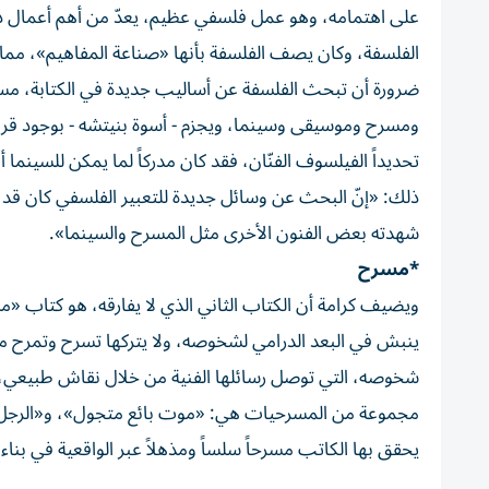
على اهتمامه، وهو عمل فلسفي عظيم، يعدّ من أهم أعمال دولوز
الفلسفة، وكان يصف الفلسفة بأنها «صناعة المفاهيم»، مما يج
ضرورة أن تبحث الفلسفة عن أساليب جديدة في الكتابة، مستف
ومسرح وموسيقى وسينما، ويجزم - أسوة بنيتشه - بوجود قراب
تحديداً الفيلسوف الفنّان، فقد كان مدركاً لما يمكن للسينما 
ذلك: «إنّ البحث عن وسائل جديدة للتعبير الفلسفي كان قد د
شهدته بعض الفنون الأخرى مثل المسرح والسينما».
*مسرح
ويضيف كرامة أن الكتاب الثاني الذي لا يفارقه، هو كتاب «مسر
ينبش في البعد الدرامي لشخوصه، ولا يتركها تسرح وتمرح مط
شخوصه، التي توصل رسائلها الفنية من خلال نقاش طبيعي، يك
مجموعة من المسرحيات هي: «موت بائع متجول»، و«الرجل ا
يحقق بها الكاتب مسرحاً سلساً ومذهلاً عبر الواقعية في بناء ا