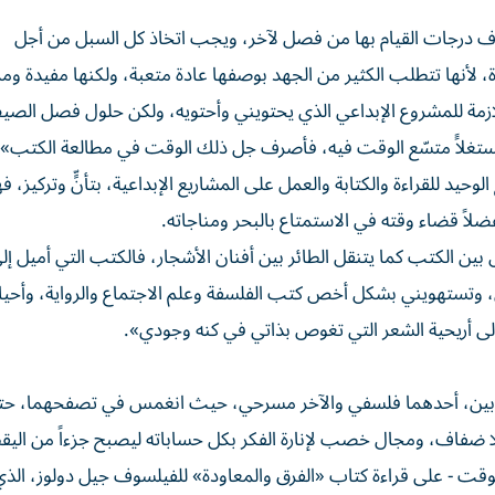
لاف درجات القيام بها من فصل لآخر، ويجب اتخاذ كل السبل من أجل
 لأنها تتطلب الكثير من الجهد بوصفها عادة متعبة، ولكنها مفيدة وم
زمة للمشروع الإبداعي الذي يحتويني وأحتويه، ولكن حلول فصل الص
 مستغلاًَ متسّع الوقت فيه، فأصرف جل ذلك الوقت في مطالعة الكتب».
يد للقراءة والكتابة والعمل على المشاريع الإبداعية، بتأنٍّ وتركيز، 
مفضلاً قضاء وقته في الاستمتاع بالبحر ومناجاته.
ين الكتب كما يتنقل الطائر بين أفنان الأشجار، فالكتب التي أميل إلى
ن، وتستهويني بشكل أخص كتب الفلسفة وعلم الاجتماع والرواية، وأحيان
 إلى أريحية الشعر التي تغوص بذاتي في كنه وجودي».
تابين، أحدهما فلسفي والآخر مسرحي، حيث انغمس في تصفحهما، حتى
ا ضفاف، ومجال خصب لإنارة الفكر بكل حساباته ليصبح جزءاً من اليقظ
لوقت - على قراءة كتاب «الفرق والمعاودة» للفيلسوف جيل دولوز، الذ