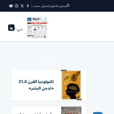
تسجيل الدخول
|
تسجيل حساب
دبي
--°
نرشح لكم
تكنولوجيا القرن الـ21
«تدجن البشر»