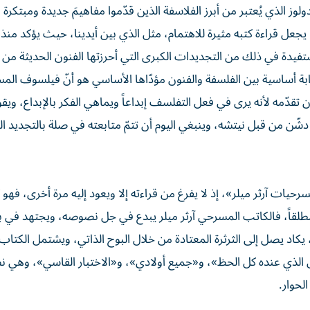
 الذي يُعتبر من أبرز الفلاسفة الذين قدّموا مفاهيمَ جديدة ومبتكرة 
عل قراءة كتبه مثيرة للاهتمام، مثل الذي بين أيدينا، حيث يؤكد منذ 
يدة في ذلك من التجديدات الكبرى التي أحرزتها الفنون الحديثة من ر
ة أساسية بين الفلسفة والفنون مؤدّاها الأساسي هو أنّ فيلسوف الم
أن تقدّمه لأنه يرى في فعل التفلسف إبداعاً ويماهي الفكر بالإبداع، وي
شّن من قبل نيتشه، وينبغي اليوم أن تتمّ متابعته في صلة بالتجديد ا
حيات آرثر ميلر»، إذ لا يفرغ من قراءته إلا ويعود إليه مرة أخرى، فهو
لقاً، فالكاتب المسرحي آرثر ميلر يبدع في جل نصوصه، ويجتهد في بن
اد يصل إلى الثرثرة المعتادة من خلال البوح الذاتي، ويشتمل الكتاب
لذي عنده كل الحظ»، و«جميع أولادي»، و«الاختبار القاسي»، وهي
لحوار.