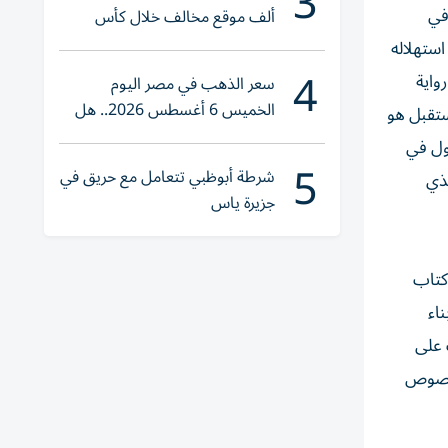
3
في
ألف موقع مخالف خلال كأس
العالم 2026
استهلاله
4
واية
سعر الذهب في مصر اليوم
الخميس 6 أغسطس 2026.. هل
ستقبل هو
تنوي الشراء؟
قول في
5
شرطة أبوظبي تتعامل مع حريق في
لذي
جزيرة ياس
 كتاب
اء
 على
 نصوص