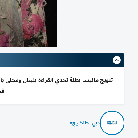
تتويج مانيسا بطلة تحدي القراءة بلبنان ومجل
قي
دبي: «الخليج»