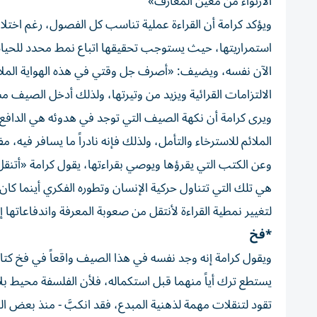
الارتواء من معين المعارف»
ويؤكد كرامة أن القراءة عملية تناسب كل الفصول، رغم اخت
استمراريتها، حيث يستوجب تحقيقها اتباع نمط محدد للحياة،
الآن نفسه، ويضيف: «أصرف جل وقتي في هذه الهواية الملا
الالتزامات القرائية ويزيد من وتيرتها، ولذلك أدخل الصيف
ويرى كرامة أن نكهة الصيف التي توجد في هدوئه هي الدافع الوح
الملائم للاسترخاء والتأمل، ولذلك فإنه نادراً ما يسافر فيه، 
وعن الكتب التي يقرؤها ويوصي بقراءتها، يقول كرامة «أتنقل ب
هي تلك التي تتناول حركية الإنسان وتطوره الفكري أينما كا
لتغيير نمطية القراءة لأنتقل من صعوبة المعرفة واندفاعاتها
*فخ
ويقول كرامة إنه وجد نفسه في هذا الصيف واقعاً في فخ ك
يستطع ترك أياً منهما قبل استكماله، فلأن الفلسفة محيط بل
تقود لتنقلات مهمة لذهنية المبدع، فقد انكبَّ - منذ بعض ا