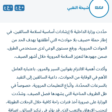
شيخة النقبي
حدّدت وزارة الداخلية 6 إرشادات أساسية لسلامة السائقين، في
إطار حملة «صيف بلا حوادث» التي أطلقتها بهدف الحد من
الحوادث المرورية، ورفع مستوى الوعي لدى مستخدمي الطرق،
ضمن جهودها لتعزيز السلامة المرورية خلال أشهر الصيف،
وأكدت أهمية الالتزام بقوانين السير والمرور، باعتباره العامل
الأهم في الوقاية من الحوادث، داعية السائقين إلى التقيد
بالسرعات المحدّدة، واتّباع التعليمات المرورية، خصوصاً في
ظل الظروف المناخية التي يشهدها فصل الصيف. وشدّدت
الوزارة على ضرورة أخذ فترات راحة كافية خلال الرحلات الطويلة،
لتجنب الإرهاق والتعب الذي قد يؤثر في تركيز السائق، إضافة