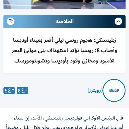
الخلاصه
زيلينسكي: هجوم روسي ليلي أضر بميناء أوديسا
وأصاب 8؛ روسيا تؤكد استهداف بنى موانئ البحر
الأسود ومخازن وقود بأوديسا وتشورنومورسك
(رويترز)
قال ​الرئيس ⁠الأوكراني فولوديمير زيلينسكي، الأحد، ‌إن ميناء
‌أوديسا تعرض ⁠لأضرار جراء هجوم روسي وقع خلال الليل، مضيفاً