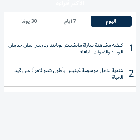
اليوم
7 أيام
30 يومًا
1
كيفية مشاهدة مباراة مانشستر يونايتد وباريس سان جيرمان
الودية والقنوات الناقلة
2
هندية تدخل موسوعة غينيس بأطول شعر لامرأة على قيد
الحياة
3
«التوطين» للباحثين عن عمل: احذروا عروض العمل الوهمية
وتحققوا عبر «الباركود»
4
طائرات مسيرة وتهديدات.. برلين تدق ناقوس الخطر أمام
"الحرب الهجينة"
الإمارات.. «مرخيات القلايد» أشدّ أيام الصيف تبدأ 11