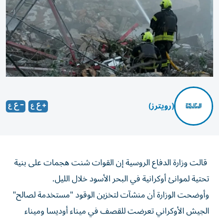
(رويترز)
قالت ‌وزارة الدفاع ​الروسية ⁠إن القوات شنت ‌هجمات على ‌بنية
تحتية لموانئ ‌أوكرانية في البحر ⁠الأسود خلال الليل.
وأوضحت الوزارة أن منشآت لتخزين الوقود "مستخدمة لصالح"
​الجيش الأوكراني تعرضت للقصف ‌في ميناء أوديسا وميناء
⁠تشورنومورسك، وكذلك في منطقتي بيلياري ونوفي ​بيلياري