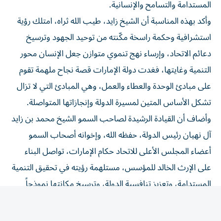
وأكد بهذه المناسبة أن الشيخ زايد، طيب الله ثراه، امتلك رؤية
استشرافية وحكمة راسخة مكّنته من توحيد الجهود وترسيخ
دعائم الاتحاد، وإرساء نهج تنموي متوازن جعل الإنسان محور
التنمية وغايتها، فغدت دولة الإمارات قصة نجاح ملهمة تقوم
على مبادئ الوحدة والعطاء والعمل، وهي المبادئ التي لا تزال
تشكل الأساس المتين لمسيرة الدولة وإنجازاتها المتواصلة.
وأضاف أن القيادة الرشيدة لصاحب السمو الشيخ محمد بن زايد
آل نهيان رئيس الدولة، حفظه الله، وإخوانه أصحاب السمو
أعضاء المجلس الأعلى للاتحاد حكام الإمارات، تواصل البناء
على الإرث الخالد للمؤسس، مستلهمة رؤيته في تحقيق التنمية
المستدامة، وتعزيز تنافسية الدولة، وترسيخ مكانتها نموذجاً
عالمياً في الابتكار والتقدم والتعايش الإنساني.
وأشار إلى أن إرث الشيخ زايد سيبقى حياً في وجدان أبناء