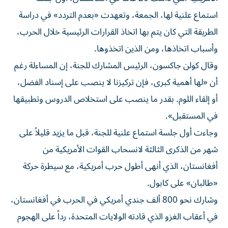
استماع علنية لها، الجمعة، وتعهدت «بعدم التردد» في دراسة
الطريقة التي كان يتم بها اتخاذ القرارات الرئيسية خلال الحرب،
وأسباب اتخاذها، ومن الذين اتخذوها.
وقال كولن جاكسون، الرئيس المشارك للجنة، إن المساءلة رغم
أن «لها أهمية كبرى، فإن تركيزنا لا ينصب على إسناد الفضل،
أو إلقاء اللوم. بقدر ما ينصب على استخلاص الدروس وتطبيقها
في المستقبل».
وجاءت أول جلسة استماع علنية للجنة، قبل ما يزيد قليلاً على
شهر من الذكرى الثالثة لانسحاب القوات الأمريكية من
أفغانستان، الذي أنهى أطول حرب أمريكية، مع سيطرة حركة
«طالبان» على كابول.
وشارك نحو 800 ألف جندي أمريكي في الحرب في أفغانستان،
في أعقاب الغزو الذي قادته الولايات المتحدة، رداً على الهجوم