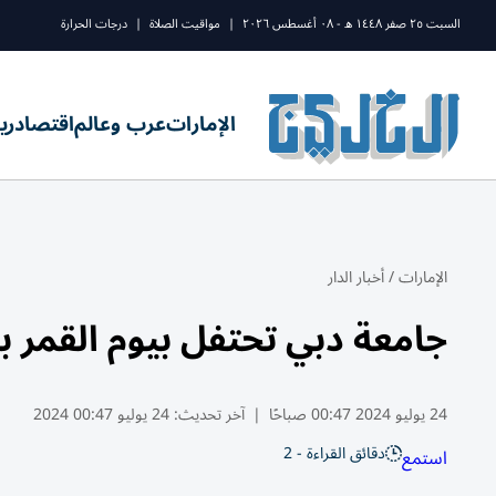
السبت ٢٥ صفر ١٤٤٨ ه - ٠٨ أغسطس ٢٠٢٦
|
مواقيت الصلاة
|
درجات الحرارة
الإمارات
عرب وعالم
اقتصاد
ري
الإمارات
/
أخبار الدار
جامعة دبي تحتفل بيوم القمر 
24 يوليو 2024 00:47 صباحًا
|
آخر تحديث:
24 يوليو 00:47 2024
دقائق القراءة - 2
استمع