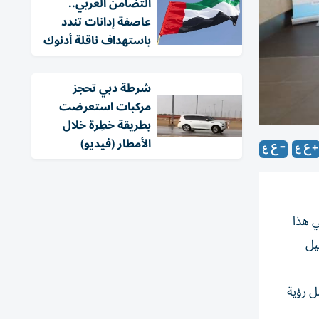
التضامن العربي..
عاصفة إدانات تندد
باستهداف ناقلة أدنوك
شرطة دبي تحجز
مركبات استعرضت
بطريقة خطِرة خلال
الأمطار (فيديو)
ي هذا
ء نيل
ل رؤية