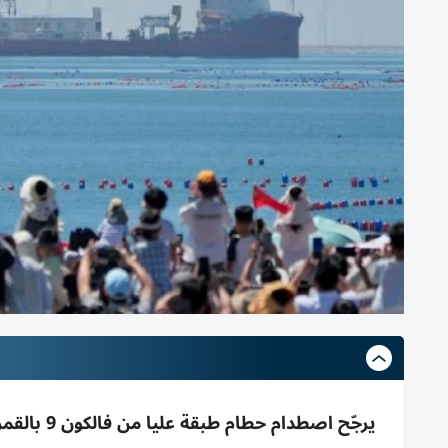
يرجّح اصط