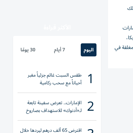
لك
الأكثر قراءة
مارات
كا،
لمغلقة في
اليوم
7 أيام
30 يومًا
1
طقس السبت غائم جزئياً مغبر
أحياناً مع سحب ركامية
2
الإمارات.. تعرض سفينة تابعة
لـ«أدنوك» للاستهداف بصاروخ
أثناء عبورها «هرمز»
اقترض 65 ألف درهم ليردها خلال