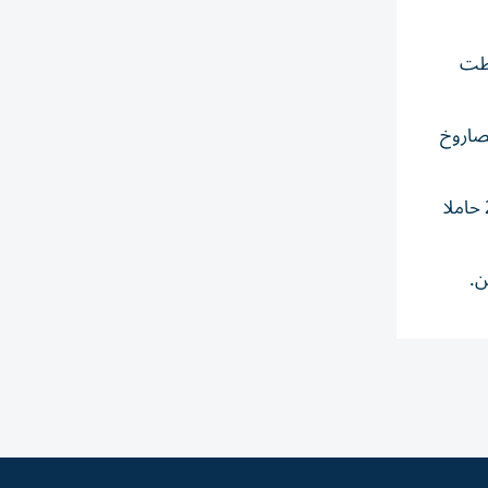
قطت
لصاروخ
وكان صاروخ «فالكون 9» الذي صنّعته شركة «سبايس إكس» التابعة لإيلون ماسك، أطلق نحو الفضاء في يناير/كانون الثاني 2025 حاملا
ن.