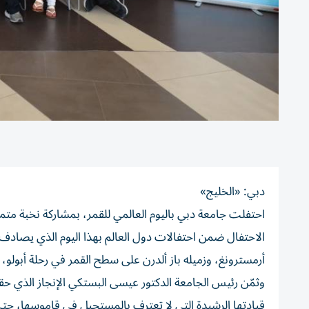
دبي: «الخليج»
احتفلت جامعة دبي باليوم العالمي للقمر، بمشاركة نخبة متم
أرمسترونغ، وزميله باز ألدرن على سطح القمر في رحلة أبولو،
وثمّن رئيس الجامعة الدكتور عيسى البستكي الإنجاز الذي ح
قيادتها الرشيدة التي لا تعترف بالمستحيل في قاموسها، ح