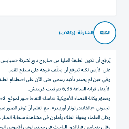
الشارقة: (وكالات)
يُرجَّح أن تكون الطبقة العليا من صاروخ تابع لشركة «سبا
على الأرض لكنه يُتوقع أن يخلّف فوهة على سطح القمر.
الأربعاء قرابة الساعة 6,35 بتوقيت غرينتش.
وتعتزم وكالة الفضاء الأمريكية «ناسا» التقاط صور لموقع الا
الجنوبي «باثفايندر لونار أوربيتر»، مع العلم أنّ توفر الصور سي
وكان العلماء وهواة الفلك يأملون في مشاهدة سحابة الغبا
وقال بنجامين فرناندو، الباحث في مختبر لوس ألاموس الو