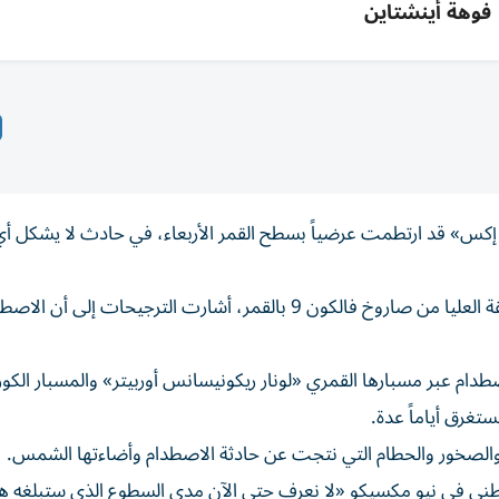
فوهة أينشتاين
يس إكس» قد ارتطمت عرضياً بسطح القمر الأربعاء، في حادث لا يشكل أ
وفي حين لم يصدر تأكيد رسمي حتى الآن على اصطدام الطبقة العليا من صاروخ فالكون 9 بالقمر، أشارت الترجي
صطدام عبر مسبارها القمري «لونار ريكونيسانس أوربيتر» والمسبار الكو
ستغرق أياماً عدة.
ر والصخور والحطام التي نتجت عن حادثة الاصطدام وأضاءتها الشمس.
طني في نيو مكسيكو «لا نعرف حتى الآن مدى السطوع الذي ستبلغه ه