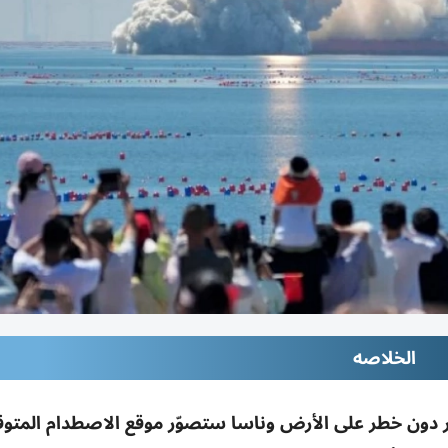
الخلاصه
دام حطام طبقة عليا من فالكون 9 بالقمر دون خطر على الأرض وناسا ستصوّر موقع الاصطدام ا