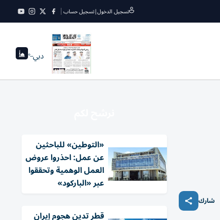
تسجيل الدخول
|
تسجيل حساب
دبي
--°
نرشح لكم
«التوطين» للباحثين
عن عمل: احذروا عروض
العمل الوهمية وتحققوا
عبر «الباركود»
شارك
قطر تدين هجوم إيران