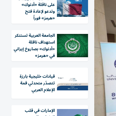
على ناقلة «أدنوك»
وتدعو لإعادة فتح
«هرمز» فوراً
الجامعة العربية تستنكر
استهداف ناقلة
«أدنوك» بصاروخ إيراني
في «هرمز»
قيادات خليجية بارزة
تتصدّر متحدثي قمة
الإعلام العربي
الإمارات في قلب