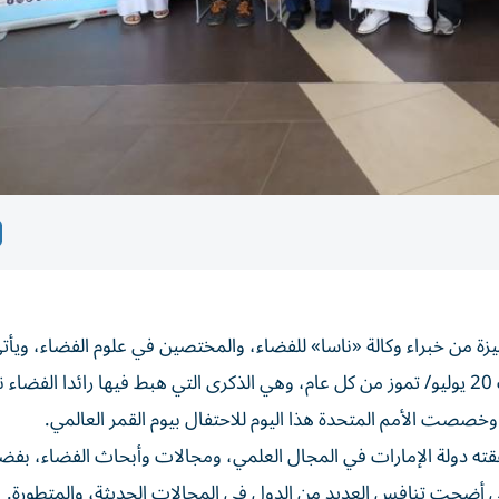
يزة من خبراء وكالة «ناسا» للفضاء، والمختصين في علوم الفضاء، ويأت
الاحتفال ضمن احتفالات دول العالم بهذا اليوم الذي يصادف 20 يوليو/ تموز من كل عام، وهي الذكرى التي هبط فيها رائدا الفضا
 وخصصت الأمم المتحدة هذا اليوم للاحتفال بيوم القمر العالمي.
ققته دولة الإمارات في المجال العلمي، ومجالات وأبحاث الفضاء، بفض
تى أضحت تنافس العديد من الدول في المجالات الحديثة، والمتطورة.