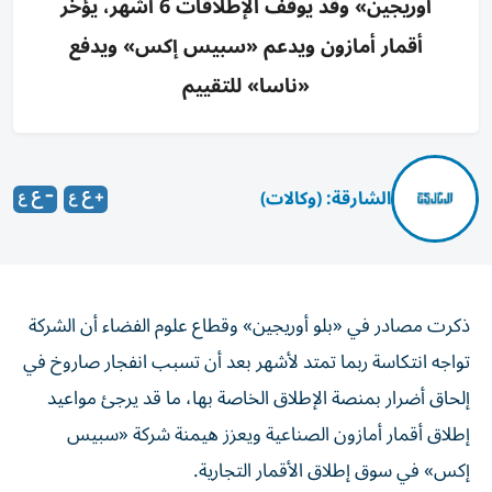
أوريجين» وقد يوقف الإطلاقات 6 أشهر، يؤخر
أقمار أمازون ويدعم «سبيس إكس» ويدفع
«ناسا» للتقييم
الشارقة: (وكالات)
ذكرت مصادر في «بلو أوريجين» وقطاع علوم الفضاء أن الشركة
تواجه انتكاسة ربما تمتد لأشهر بعد أن تسبب انفجار صاروخ في
إلحاق أضرار بمنصة الإطلاق الخاصة بها، ما ‌قد يرجئ مواعيد
إطلاق أقمار أمازون الصناعية ويعزز هيمنة شركة «سبيس
إكس» في سوق ​إطلاق الأقمار التجارية.