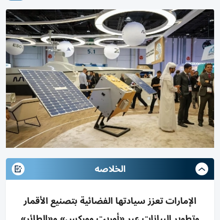
الخلاصه
الإمارات تعزز سيادتها الفضائية بتصنيع الأقمار
وتطوير البيانات عبر «أوربت ووركس» و«الطائر»