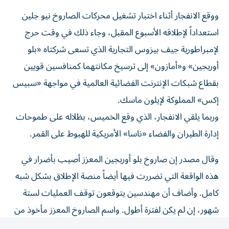
ووقع ⁠الانفجار أثناء اختبار تشغيل محركات الصاروخ نيو جلين
استعداداً لإطلاقه ‌الأسبوع المقبل، وجاء ذلك في ‌وقت حرج
لإمبراطورية جيف بيزوس التجارية الذي تسعى شركتاه «بلو
أوريجين» و«أمازون» إلى ترسيخ مكانتهما كمنافسين قويين
بقطاع شبكات الإنترنت الفضائية العالمية في مواجهة «سبيس
إكس» المملوكة لإيلون ماسك.
وربما يلقي الانفجار، الذي ‌وقع الخميس، بظلاله على طموحات
إدارة الطيران والفضاء «ناسا» الأمريكية للهبوط على القمر.
وقال مصدر إن صاروخ بلو أوريجين المعزز أصيب بأضرار في
هذه الواقعة التي تضررت فيها أيضاً منصة الإطلاق بشكل شبه
كامل. وأضاف أن مهندسين يتوقعون توقف العمليات لستة
شهور، إن لم يكن لفترة أطول. واسم الصاروخ المعزز مأخوذ من
عبارة في فيلم «إنترستيلر».