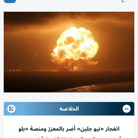
الخلاصه
انفجار «نيو جلين» أضر بالمعزز ومنصة «بلو