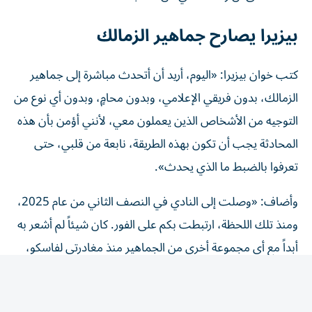
بيزيرا يصارح جماهير الزمالك
كتب خوان بيزيرا: «اليوم، أريد أن أتحدث مباشرة إلى جماهير
الزمالك، بدون فريقي الإعلامي، وبدون محامٍ، وبدون أي نوع من
التوجيه من الأشخاص الذين يعملون معي، لأنني أؤمن بأن هذه
المحادثة يجب أن تكون بهذه الطريقة، نابعة من قلبي، حتى
تعرفوا بالضبط ما الذي يحدث».
وأضاف: «وصلت إلى النادي في النصف الثاني من عام 2025،
ومنذ تلك اللحظة، ارتبطت بكم على الفور. كان شيئاً لم أشعر به
أبداً مع أي مجموعة أخرى من الجماهير منذ مغادرتي لفاسكو،
النادي الذي طورني كلاعب».
خوان بيزيرا: لا أريد فضح الزمالك