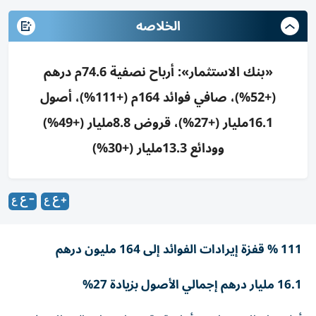
الخلاصه
«بنك الاستثمار»: أرباح نصفية 74.6م درهم
(+52%)، صافي فوائد 164م (+111%)، أصول
16.1مليار (+27%)، قروض 8.8مليار (+49%)
وودائع 13.3مليار (+30%)
111 % قفزة إيرادات الفوائد إلى 164 مليون درهم
16.1 مليار درهم إجمالي الأصول بزيادة 27%