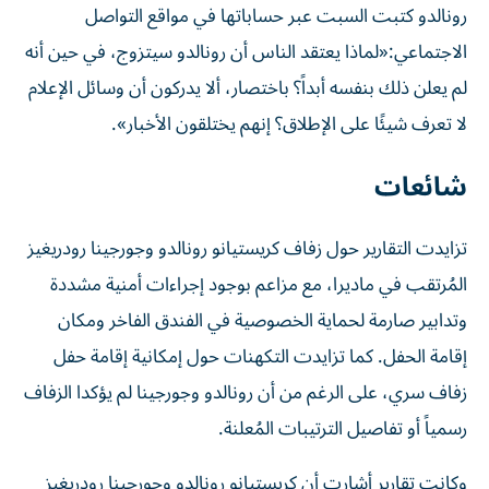
رونالدو كتبت السبت عبر حساباتها في مواقع التواصل
الاجتماعي:«لماذا يعتقد الناس أن رونالدو سيتزوج، في حين أنه
لم يعلن ذلك بنفسه أبداً؟ باختصار، ألا يدركون أن وسائل الإعلام
لا تعرف شيئًا على الإطلاق؟ إنهم يختلقون الأخبار».
شائعات
تزايدت التقارير حول زفاف كريستيانو رونالدو وجورجينا رودريغيز
المُرتقب في ماديرا، مع مزاعم بوجود إجراءات أمنية مشددة
وتدابير صارمة لحماية الخصوصية في الفندق الفاخر ومكان
إقامة الحفل. كما تزايدت التكهنات حول إمكانية إقامة حفل
زفاف سري، على الرغم من أن رونالدو وجورجينا لم يؤكدا الزفاف
رسمياً أو تفاصيل الترتيبات المُعلنة.
وكانت تقارير أشارت أن كريستيانو رونالدو وجورجينا رودريغيز