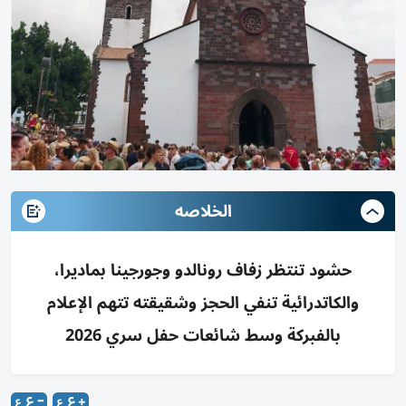
الخلاصه
حشود تنتظر زفاف رونالدو وجورجينا بماديرا،
والكاتدرائية تنفي الحجز وشقيقته تتهم الإعلام
بالفبركة وسط شائعات حفل سري 2026