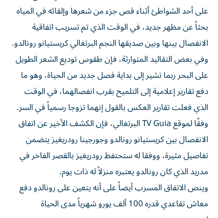
على أحد الشواطئ أثناء قص جزء من شعرها وإلقائه في المياه
بحثاً عن مظهر جديد، في الوقت الذي تم تسريب اتفاقية
الانفصال بينها وبين صديقها النجم البرتغالي كريستيانو رونالدو.
وفي بعض التقاليد المتوارثة، فإن طقوس توديع الشعر الطويل
على البحر ربما تشير إلى بداية فصل جديد من الحياة، وهو ما
دفع تقارير إعلامية إلى التلميح بقرب انفصالهما، في الوقت
الذي فعلت تقارير العكس بالقول إنهما تزوجا رسمياً في السر.
وفقًا لموقع TV Guia البرتغالي، فإن الكشف الأخير عن اتفاق
الانفصال بين كريستيانو رونالدو وجورجينا رودريغيز يتضمن
تفاصيل مثيرة، ووفقا له ستحتفظ رودريغيز بالقصر الفاخر في
مدريد الذي كان رونالدو يعتبره منزلاً له ذات يوم.
وينص الاتفاق المسرب أيضاً على أنه يتعين على رونالدو دفع
معاش تقاعدي قدره 100 ألف يورو شهرياً مدى الحياة