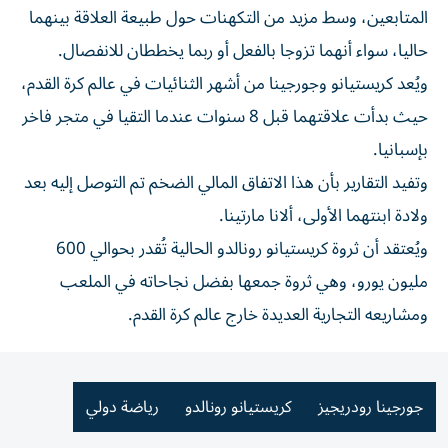
المتابعين، وسط مزيد من التكهنات حول طبيعة العلاقة بينهما
حاليا، سواء أنهما تزوجا بالفعل أو ربما يخططان للانفصال.
ويُعد كريستيانو وجورجينا من أشهر الثنائيات في عالم كرة القدم،
حيث بدأت علاقتهما قبل 8 سنوات عندما التقيا في متجر فاخر
بإسبانيا.
وتفيد التقارير بأن هذا الاتفاق المالي الضخم تم التوصل إليه بعد
ولادة ابنتهما الأولى، ألانا مارتينا.
ويُعتقد أن ثروة كريستيانو رونالدو الحالية تُقدر بحوالي 600
مليون يورو، وهي ثروة جمعها بفضل نجاحاته في الملعب
ومشاريعه التجارية العديدة خارج عالم كرة القدم.
جورجينا رودريجيز
كريستيانو رونالدو
رياضة دولي