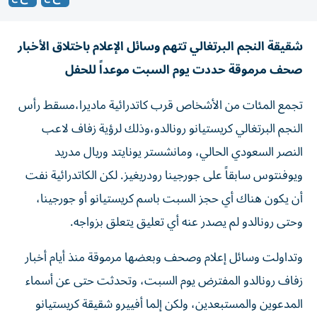
شقيقة النجم البرتغالي تتهم وسائل الإعلام باختلاق الأخبار
صحف مرموقة حددت يوم السبت موعداً للحفل
تجمع المئات من الأشخاص قرب كاتدرائية ماديرا،مسقط رأس
النجم البرتغالي كريستيانو رونالدو،وذلك لرؤية زفاف لاعب
النصر السعودي الحالي، ومانشستر يونايتد وريال مدريد
ويوفنتوس سابقاً على جورجينا رودريغيز. لكن الكاتدرائية نفت
أن يكون هناك أي حجز السبت باسم كريستيانو أو جورجينا،
وحتى رونالدو لم يصدر عنه أي تعليق يتعلق بزواجه.
وتداولت وسائل إعلام وصحف وبعضها مرموقة منذ أيام أخبار
زفاف رونالدو المفترض يوم السبت، وتحدثت حتى عن أسماء
المدعوين والمستبعدين، ولكن إلما أفييرو شقيقة كريستيانو