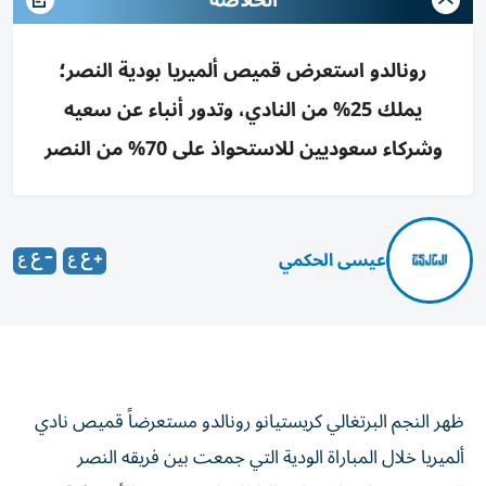
الخلاصه
رونالدو استعرض قميص ألميريا بودية النصر؛
يملك 25% من النادي، وتدور أنباء عن سعيه
وشركاء سعوديين للاستحواذ على 70% من النصر
عيسى الحكمي
ظهر النجم البرتغالي كريستيانو رونالدو مستعرضاً قميص نادي
ألميريا خلال المباراة الودية التي جمعت بين فريقه النصر
السعودي ونظيره الإسباني الثلاثاء وانتهت بفوز الأخير 2-0.