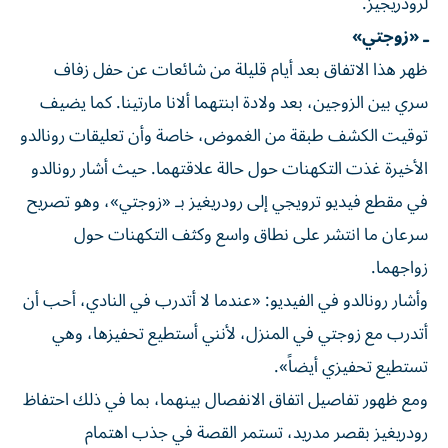
لرودريجيز.
ـ «زوجتي»
ظهر هذا الاتفاق بعد أيام قليلة من شائعات عن حفل زفاف
سري بين الزوجين، بعد ولادة ابنتهما ألانا مارتينا. كما يضيف
توقيت الكشف طبقة من الغموض، خاصة وأن تعليقات رونالدو
الأخيرة غذت التكهنات حول حالة علاقتهما. حيث أشار رونالدو
في مقطع فيديو ترويجي إلى رودريغيز بـ «زوجتي»، وهو تصريح
سرعان ما انتشر على نطاق واسع وكثف التكهنات حول
زواجهما.
وأشار رونالدو في الفيديو: «عندما لا أتدرب في النادي، أحب أن
أتدرب مع زوجتي في المنزل، لأنني أستطيع تحفيزها، وهي
تستطيع تحفيزي أيضاً».
ومع ظهور تفاصيل اتفاق الانفصال بينهما، بما في ذلك احتفاظ
رودريغيز بقصر مدريد، تستمر القصة في جذب اهتمام