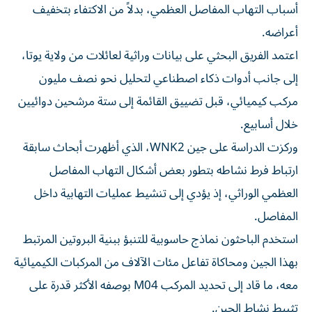
أسباب التهاب المفاصل العظمي، بدلاً من الاكتفاء بتخفيف
أعراضه.
اعتمد الفريق البحثي على بيانات وراثية لعائلات من ولاية يوتا،
إلى جانب أدوات ذكاء اصطناعي لتحليل نحو نصف مليون
مركب كيميائي، قبل تضييق القائمة إلى ستة مرشحين دوائيين
خلال أسابيع.
وركزت الدراسة على جين WNK2، الذي أظهرت أبحاث سابقة
ارتباط فرط نشاطه بتطور بعض أشكال التهاب المفاصل
العظمي الوراثي، إذ يؤدي إلى تنشيط عمليات التهابية داخل
المفاصل.
استخدم الباحثون نماذج حاسوبية للتنبؤ ببنية البروتين المرتبط
بهذا الجين ومحاكاة تفاعل مئات الآلاف من المركبات الكيميائية
معه، ما قاد إلى تحديد المركب M04 بوصفه الأكثر قدرة على
تثبيط نشاط الجين.