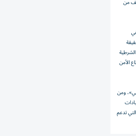
ألف من
قي
قيقة
الشرطية
ع الأمن
عي»، ومن
يادات
رئيسية التي تدعم