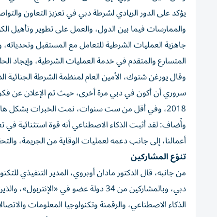
يؤكد على الدور الريادي لشرطة دبي في تعزيز التعاون والتوا
والممارسات فيما بين الدول، والعمل على تطوير وتأهيل الكو
جاهزية العمليات الشرطية للتعامل مع المستقبل وتحدياته،
المتسارع والمتقدم في خدمة العمليات الشرطية، وإيجاد الحلو
وقال يورغن شتوك، الأمين العام لمنظمة الشرطة الجنائية الد
سروري أن أكون في دبي مرة أخرى، حيث تم الإعلان عن فكرة ب
2018، وفي أقل من ست سنوات، نمت الخبرات بشكل هائل، ولم يكن لنجاحنا أن يتحقق لولا الدعم الثابت من شرطة دبي.
وأَضاف: لقد أثبت الذكاء الاصطناعي أنه قوة استثنائية في تع
أعمالنا، إلى جانب دعمه لعمليات الوقاية من الجريمة، والتحق
تنوّع المشاركين
من جانبه، قال الدكتور مادان أوبروي، المدير التنفيذي للتكن
دبي، وبالمشاركين من 34 دولة عضو في «ا
الذكاء الاصطناعي، والرقمنة وتكنولوجيا المعلومات والاتص