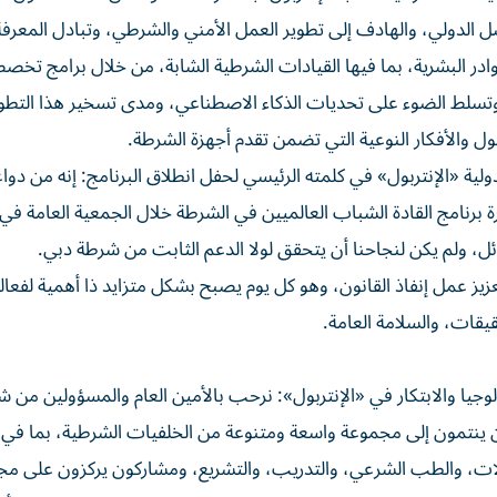
صل الدولي، والهادف إلى تطوير العمل الأمني والشرطي، وتبادل المعرفة
ادر البشرية، بما فيها القيادات الشرطية الشابة، من خلال برامج تخص
 وتسلط الضوء على تحديات الذكاء الاصطناعي، ومدى تسخير هذا التطو
ل والأفكار النوعية التي تضمن تقدم أجهزة الشرطة.
ولية «الإنتربول» في كلمته الرئيسي لحفل انطلاق البرنامج: إنه من دوا
رنامج القادة الشباب العالميين في الشرطة خلال الجمعية العامة في 
زيز عمل إنفاذ القانون، وهو كل يوم يصبح بشكل متزايد ذا أهمية لفعالي
يقات، والسلامة العامة.
ولوجيا والابتكار في «الإنتربول»: نرحب بالأمين العام والمسؤولين من 
لإنتربول»، والذين ينتمون إلى مجموعة واسعة ومتنوعة من الخلفيات الشرطية، بما ف
الات، والطب الشرعي، والتدريب، والتشريع، ومشاركون يركزون على مج