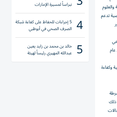
3
نبراساً لمسيرة الإمارات
 والعلوم
صية تدعم
4
5 إجراءات للحفاظ على كفاءة شبكة
ر
الصرف الصحي في أبوظبي
عي
5
خالد بن محمد بن زايد يعين
عام
عبدالله المهيري رئيساً لهيئة
أبوظبي للتراث
ة وكفاءة
شرطة
ي ذلك
الات