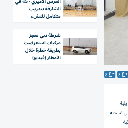
الحرس الأميري - 5» في
الشارقة بتدريب
متكامل للنشء
شرطة دبي تحجز
مركبات استعرضت
بطريقة خطِرة خلال
الأمطار (فيديو)
ولية
 في نسخته
ية