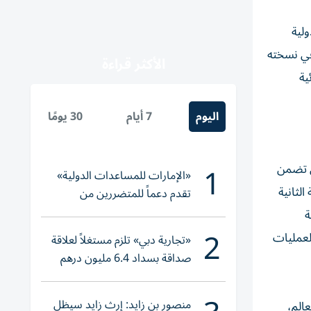
ولية
 في نسخته
الأكثر قراءة
ية
اليوم
7 أيام
30 يومًا
1
ذي تضمن
«الإمارات للمساعدات الدولية»
من النسخة الأولى للبرنامج في عام 2019، والنسخة الثانية
تقدم دعماً للمتضررين من
الفيضانات في بنغلاديش
ة
2
لعمليات
«تجارية دبي» تلزم مستغلاً لعلاقة
صداقة بسداد 6.4 مليون درهم
منصور بن زايد: إرث زايد سيظل
ة من مختلف دول العالم،