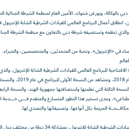
دبي بالوكالة، ويورغن شتوك، الأمين العام لمنظمة الشرطة الجنائية الد
، انطلاق أعمال البرنامج العالمي للقيادات الشرطية الشابة للإنتربول
 والذي تنظمه وتستضيفه شرطة دبي بالتعاون مع منظمة الشرطة الجنائ
بة من 34 دولة من الدول الأعضاء في «الإنتربول»، ونخبة من المتحدثين، والمتخصصين، والخبراء،
عالم
لافتتاحية للبرنامج العالمي للقيادات الشرطية الشابة للإنتربول، وال
عرضاً لفيديو يوضح فكرة البرنامج الذي انطلق من دبي في عام 2018، ومشاهد 
، والنسخة الثالثة التي نظمتها واستضافتها جمهورية الهند، والنسخة الرابع
طناعي»، ومدى تسخير هذا التطور المتسارع والمتقدم فـــي خـــدمة ا
مكافــحــة الجريمة بكل أنواعها، وتصنيفاتها والتصدي لها.
وقال خليل المنصوري، إن انطلاق أعمال البرنامج العالمي للقيادات الشرطية الشابة للإنتربول، بمشاركة 34 دول