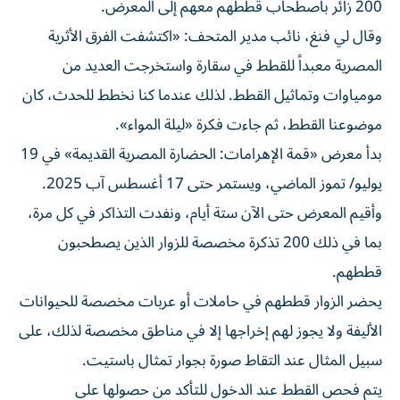
200 زائر باصطحاب قططهم معهم إلى المعرض.
وقال لي فنغ، نائب مدير المتحف: «اكتشفت الفرق الأثرية
المصرية معبداً للقطط في سقارة واستخرجت العديد من
مومياوات وتماثيل القطط. لذلك عندما كنا نخطط للحدث، كان
موضوعنا القطط، ثم جاءت فكرة «ليلة المواء».
بدأ معرض «قمة الإهرامات: الحضارة المصرية القديمة» في 19
يوليو/ تموز الماضي، ويستمر حتى 17 أغسطس آب 2025.
وأقيم المعرض حتى الآن ستة أيام، ونفدت التذاكر في كل مرة،
بما في ذلك 200 تذكرة مخصصة للزوار الذين يصطحبون
قططهم.
يحضر الزوار قططهم في حاملات أو عربات مخصصة للحيوانات
الأليفة ولا يجوز لهم إخراجها إلا في مناطق مخصصة لذلك، على
سبيل المثال عند التقاط صورة بجوار تمثال باستيت.
يتم فحص القطط عند الدخول للتأكد من حصولها على