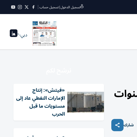
تسجيل الدخول
|
تسجيل حساب
دبي
--°
نرشح لكم
«فيتش»: إنتاج
الإمارات النفطي عاد إلى
مستويات ما قبل
الحرب
شارك