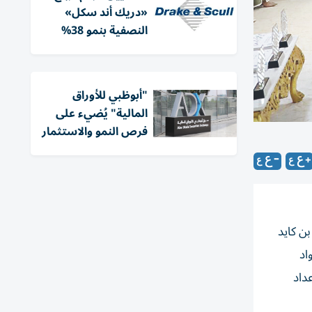
«دريك أند سكل»
النصفية بنمو 38%
"أبوظبي للأوراق
المالية" يُضيء على
فرص النمو والاستثمار
ن كايد
اد
داد