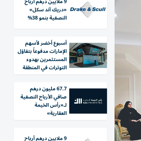
9 ملايين درهم أرباح
«دريك آند سكل»
النصفية بنمو 38%
أسبوع أخضر لأسهم
الإمارات مدفوعاً بتفاؤل
المستثمرين بهدوء
التوترات في المنطقة
67.7 مليون درهم
صافي الأرباح النصفية
لـ«رأس الخيمة
العقارية»
9 ملايين درهم أرباح