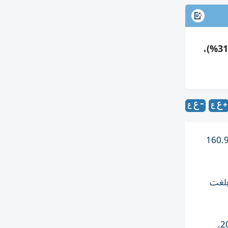
رأس الخيمة العقارية: صافي ربح النصف الأول 2026 بلغ 67.7 مليون درهم (-58%)، والإيرادات 533 مليون (-31.2%)،
شركة رأس الخيمة العقارية نتائجها المالية للنصف الأول من العام 2026، حيث بلغ صافي الربح 67.7 مليون درهم مقارنة بـ160.9
% على أساس سنوي، مقارنة بـ774.8 مليون درهم في الفترة نفسها من 2025، وبلغت