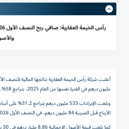
والأصول 8.86 مليار 
مليون درهم في الفترة نفسها من العام 2025، بتراجع 58%.
الأرباح قبل الضريبة 84 مليون درهم، في النصف الأول 2026.
كما بلغت قيمة الأصول الإجمالية 8.86 مليار درهم في 30 يونيو 2026، بنمو 1.71% مقابل 8.71 مليار درهم في 31 ديسمبر 2025.