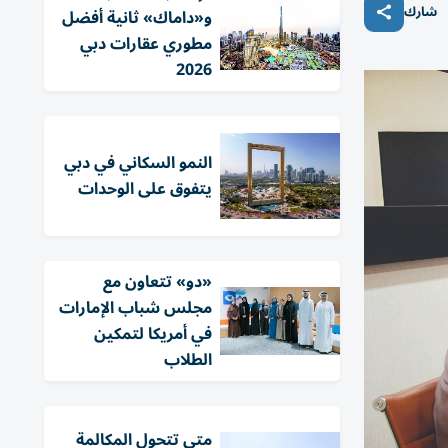
شارك
و«داماك» ثانية أفضل
مطوري عقارات دبي
2026
النمو السكاني في دبي
يتفوق على الوحدات
«دو» تتعاون مع
مجلس شباب الإمارات
في أمريكا لتمكين
الطلاب
متى تتحول المكالمة