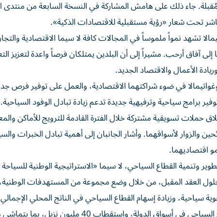
لمُقبلة. جاء ذلك على هامش المشاركة في النسخة السابعة من منتدى ا
باشر تحت شعار «رؤية مستقبلية للاقتصادات الذكية».
مالا تشهد نمواً ملموساً في المجالات كافة لا سيما الاقتصادية والتجا
لى آفاق أرحب. مشيراً إلى أن البلدين يمتلكان فرصاً واعدة لتعزيز الت
يادة الأعمال والاقتصاد الجديد.
 وغواتيمالا في ضوء شراكتهما الاقتصادية، والعمل على توفير فرص جدي
ر برامج سياحية وترفيهية جديدة تدعم زيادة تبادل الوفود السياحية.
ق حملات تسويقية مشتركة خلال الفترة القادمة للترويج للأماكن والمع
ائحين والزوار لأسواقهما. وأشار الجانبان إلى أهمية تبادل الخبرات وال
مو اقتصاديهما.
ية بحلول العقد المقبل، من خلال وضع مجموعة من المستهدفات الوطني
هوية سياحية، وزيادة إسهام القطاع السياحي في الناتج المحلي الإجمالي 
الوطني إلى 450 مليار درهم، وجذب 100 مليار درهم للقطاع السياحي في أسواق الدولة، واستقطاب 40 مليو