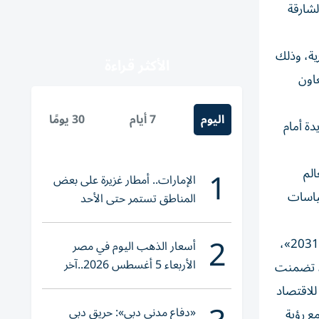
لشارقة
رية، وذلك
الأكثر قراءة
عاون
اليوم
7 أيام
30 يومًا
دة أمام
1
الم
الإمارات.. أمطار غزيرة على بعض
سياسات
المناطق تستمر حتى الأحد
2
واستعرض بن طوق خلال الاجتماع جهود دولة الإمارات في تطوير وتنمية القطاع السياحي، لا سيما «الاستراتيجية الوطنية للسياحة 2031»،
أسعار الذهب اليوم في مصر
الأربعاء 5 أغسطس 2026..آخر
ة، تضمنت
تحديث لعيار 21
للاقتصاد
«دفاع مدني دبي»: حريق دبي
ن نزيل، بما يتماشى مع رؤية