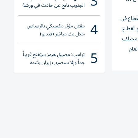
3
الجنوب ناتج عن حادث في ورشة
ولا إصابات
ومنها، تسجيل نمو بنسبة 26% في إسهام القطاع في
4
مقتل مؤثر مكسيكي بالرصاص
يث وصلت قيمة إسهام القطاع
خلال بث مباشر (فيديو)
 توفير 809 آلاف فرصة عمل في مختلف
لعمل، وبنسبة نمو 5% مقارنةً بالعام
5
ترامب: مضيق هرمز سيُفتح قريباً
جداً وإلا سنضرب إيران بشدة