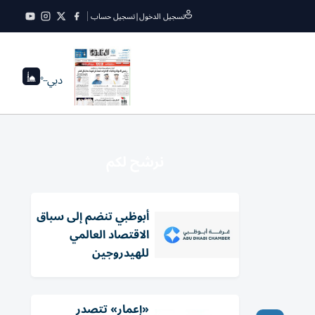
تسجيل الدخول
|
تسجيل حساب
دبي
--°
نرشح لكم
أبوظبي تنضم إلى سباق
الاقتصاد العالمي
للهيدروجين
«إعمار» تتصدر