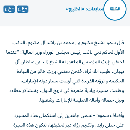
متابعات: «الخليج»
قال سمو الشيخ مكتوم بن محمد بن راشد آل مكتوم، النائب
الأول لحاكم دبي نائب رئيس مجلس الوزراء وزير المالية: "عندما
نحتفي بإرث المؤسس المغفور له الشيخ زايد بن سلطان آل
نهيان، طيب الله ثراه، فنحن نحتفي بإرثٍ خالدٍ من القيادة
الحكيمة والرؤية الفريدة التي أرست مسار دولة الإمارات،
وخلقت مسيرة ريادية متفردة في تاريخ الدول، ونستذكر عطاءه
ونبل خصاله وآماله العظيمة للإمارات وشعبها.
وأضاف سموه: «نسعى جاهدين إلى استكمال هذه المسيرة
على خطى زايد، وتكريم رؤاه عبر تحقيقها، لتكون هذه السيرة
العطرة نبراساً للخير وسعادة الإنسان وبناء الأوطان».