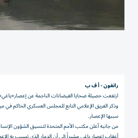
رانغون - أ ف ب
ارتفعت حصيلة ضحايا الفيضانات الناجمة عن إعصار«ياغي» الذي ضرب
سببها الإعصار.
أعقاب إعصار ياغي مشيراً إلى أن الدمار الذي تسبب به الإعص