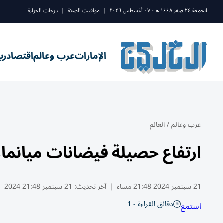
الجمعة ٢٤ صفر ١٤٤٨ ه - ٠٧ أغسطس ٢٠٢٦
|
مواقيت الصلاة
|
درجات الحرارة
الإمارات
عرب وعالم
اقتصاد
ري
عرب وعالم
/
العالم
ارتفاع حصيلة فيضانات ميانمار إلى 384 قتيلاً و89
21 سبتمبر 2024 21:48 مساء
|
آخر تحديث:
21 سبتمبر 21:48 2024
دقائق القراءة - 1
استمع