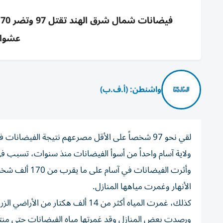
عشوائ
واشنطن: (أ.ف.ب)
لقي نحو 97 شخصاً على الأقل مصرعهم نتيجة الفيض
ولاية آسام واحداً من أسوأ الفيضانات منذ سنوات، تسبب في 
وأثرت الفيضانا
الأنهار وغمرت مياهها المنازل.
كذلك، غمرت المياه أكثر من 14 ألف هكتار من الأراضي الزراعية، وهي مساحة تعادل تقريباً مرة ونصف مساحة مدينة باريس.
ورصدت بعض المنازل وقد غمرتها مياه الفيضانات حتى منت