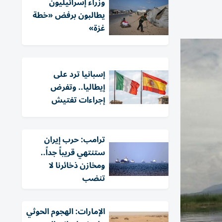
وزراء إسرائيليون
يطالبون برفض «خطة
غزة»
إسبانيا ترد على
إيطاليا.. وتفرض
إجراءات تفتيش
ترامب: حرب إيران
ستنتهي قريباً جداً..
ومخازن ذخائرنا لا
تنضب
الإمارات: الهجوم الحوثي