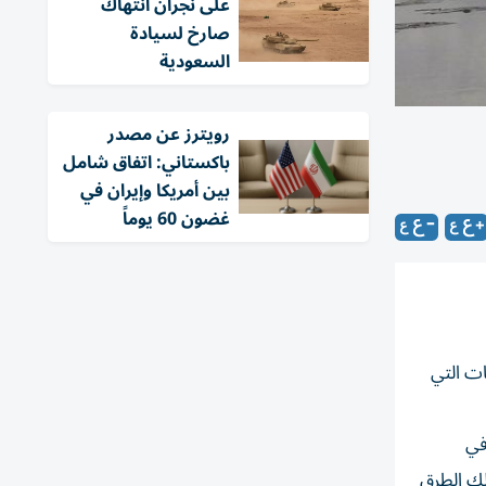
على نجران انتهاك
صارخ لسيادة
السعودية
‏رويترز عن مصدر
باكستاني: اتفاق شامل
بين أمريكا وإيران في
غضون 60 يوماً
 الفيضانات التي
ي بورما في
لك الطرق