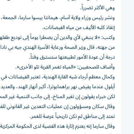
وهي الأكثر تضرراً.
إنقاذ كلبه الأليف من مياه الفيضانات.
وكتب: «لا ينبغي لأي والدين أن يضطرا يوماً إلى توديع طفله
من جهته، قال وزير الصحة ورعاية الأسرة الهندي جيه بي نادا
درجة أن عودة الأمور لطبيعتها ستسترق وقتاً.
وأضاف للصحفيين: «المياه تغمر القرية تلو الأخرى».
وكحال معظم أرجاء شبه القارة الهندية، تعتبر الفيضانات في ول
أيلول عندما يفيض نهر براهمابوترا، أكبر أنهار الهند، والعديد
لكن خبراء يقولون إن تغير المناخ، إلى جانب التنمية غير الم
وقال سكان ومسؤولون إن عمليات التعدين غير القانوني للفح
تمتد إلى مناطق لم تكن تاريخياً عرضة للغمر.
وقال سارما إنه يعتزم إثارة هذه القضية لدى الحكومة المركزية