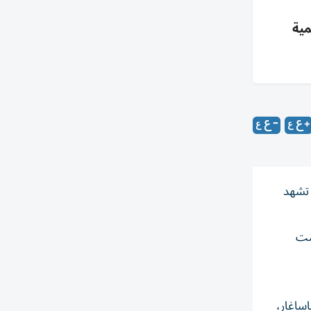
خ وتنمية
 تشهد
فاضت
ساغار،