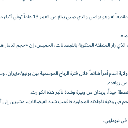
ونشر رئيس وزراء ولاية آسام، هيمانتا بيسوا سارما، الجمعة، مقطعاً له وهو يواسي والدي صبي يبلغ من 
ما».
، الذي زار المنطقة المنكوبة بالفيضانات، الخميس، إن «حجم الدمار ها
اية آسام أمراً شائعاً خلال فترة الرياح الموسمية بين يونيو/حزيران، وس
 من روافده.
خططة جيداً، يزيدان من وتيرة وشدة تأثير هذه الكوارث.
م في ولاية ناجالاند المجاورة فاقمت شدة الفيضانات، مشيرين إلى أن
 في نيودلهي.