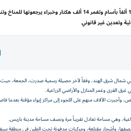
فيضانات شمال شرق الهند تقتل 97 وتضر 170 ألفاً بآسام وتغمر 14 ألف هكتار وخبراء يرجعونها للمنا
ية وتعدين غير قانوني
انات في شمال شرق الهند، وفقاً لآخر حصيلة رسمية صدرت، الجمعة، حيث
غرق القرى وغمر المنازل والأراضي الزراعية.
ت في آسام على ما يقرب من 170 ألف شخص، وأجبرت الآلاف منهم على اللجوء إلى مراكز إيواء مؤقتة بعدما 
صفها، وأشجار مقتلعة، ومركبات مدفونة تحت الطين في منطقة سيفا