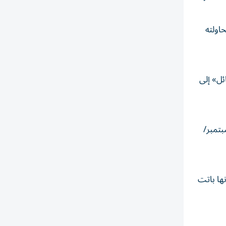
العمر 13 عاماً توفي أثناء محاولته
ئل» إلى
بتمبر/
ها باتت