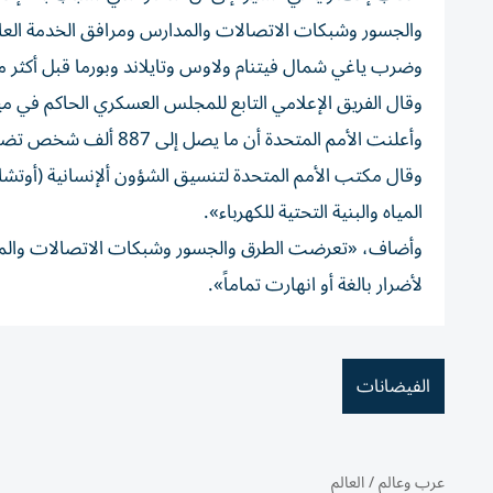
والجسور وشبكات الاتصالات والمدارس ومرافق الخدمة العامة
وضرب ياغي شمال فيتنام ولاوس وتايلاند وبورما قبل أكثر
وقال الفريق الإعلامي التابع للمجلس العسكري الحاكم في ميانمار: إن 384 شخصاً قضوا وفقد
وأعلنت الأمم المتحدة أن ما يصل إلى 887 ألف شخص تضرروا في بورما في أعقاب ياغي.
وقال مكتب الأمم المتحدة لتنسيق الشؤون ألإنسانية (أوتشا) 
المياه والبنية التحتية للكهرباء».
وأضاف، «تعرضت الطرق والجسور وشبكات الاتصالات والمدارس
لأضرار بالغة أو انهارت تماماً».
الفيضانات
عرب وعالم
/
العالم