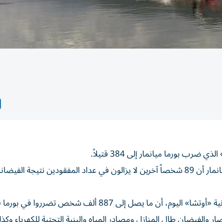
 بورما ميانمار إلى 384 قتيلاً.
وذكر الفريق الإعلامي التابع للمجلس العسكري الحاكم في ميانمار أن 89 شخصاً آخرين لا يزالون في عداد المفقودين نتيجة
من جانبه أعلن مكتب الأمم المتحدة لتنسيق الشؤون الإنسانية «أوتشا» اليوم، أن ما يصل إلى 887 ألف شخص تضرروا ف
ار والفيضان طال المنازل ومصادر المياه والبنية التحتية للكهرباء وكذ