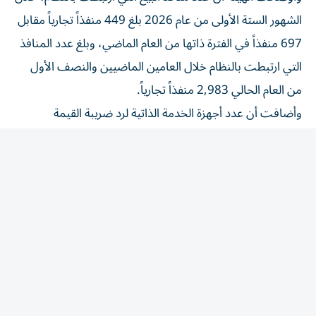
الشهور الستة الأولى من عام 2026 بلغ 449 منفذاً تجارياً مقابل
697 منفذاً في الفترة ذاتها من العام الماضي، وبلغ عدد المنافذ
التي ارتبطت بالنظام خلال العامين الماضيين والنصف الأول
من العام الحالي 2,983 منفذاً تجارياً.
وأضافت أن عدد أجهزة الخدمة الذاتية لرد ضريبة القيمة
المُضافة للسياح بلغ 100 جهاز، بنهاية النصف الأول من عام
2026، مقابل 93 جهازاً بنهاية النصف الأول من عام 2025
بزيادة 7 أجهزة، وبنسبة ارتفاع بلغت 7.5%، خلال عام (من نهاية
يونيو/ حزيران 2025 حتى نهاية يونيو/ تموز 2026)، وتمت
إضافة 23 جهازاً جديداً خلال العامين الماضيين والنصف الأول
من العام الحالي، حيث تنتشر هذه الأجهزة في العديد من المراكز
التجارية (المولات) والفنادق، إضافة إلى توافرها بمنافذ مغادرة
السياح للدولة.