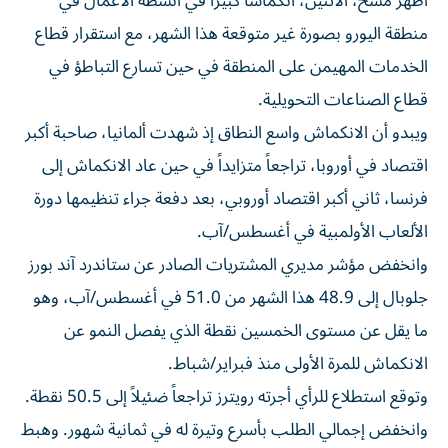
أظهر مسح، الاثنين، انكماشاً كبيراً في أنشطة الأعمال في
منطقة اليورو بصورة غير متوقعة هذا الشهر، مع استقرار قطاع
الخدمات المهيمن على المنطقة في حين تسارع التباطؤ في
قطاع الصناعات التحويلية.
ويبدو أن الانكماش واسع النطاق إذ شهدت ألمانيا، صاحبة أكبر
اقتصاد في أوروبا، تراجعاً متزايداً في حين عاد الانكماش إلى
فرنسا، ثاني أكبر اقتصاد أوروبي، بعد دفعة جراء تنظيمها دورة
الألعاب الأولمبية في أغسطس/آب.
وانخفض مؤشر مديري المشتريات الصادر عن ستاندرد آند بورز
جلوبال إلى 48.9 هذا الشهر من 51.0 في أغسطس/آب، وهو
ما يقل عن مستوى الخمسين نقطة الذي يفصل النمو عن
الانكماش للمرة الأولى منذ فبراير/شباط.
وتوقع استطلاع للرأي أجرته رويترز تراجعاً ضئيلاً إلى 50.5 نقطة.
وانخفض إجمالي الطلب بأسرع وتيرة له في ثمانية شهور. وهبط