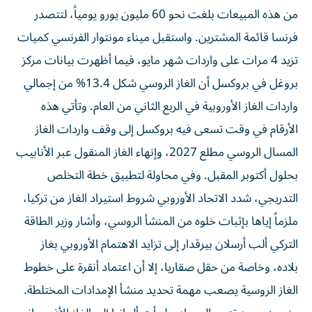
من هذه المبيعات بلغت نحو 60 مليون يورو يومياً، لتتصدر
فرنسا قائمة المشترين. واستقبل ميناء مونتوار الفرنسي كميات
تزيد 4 مرات على واردات شهر مايو، فيما أظهرت بيانات مركز
بروغل في بروكسل أن الغاز الروسي شكل 13.4% من إجمالي
واردات الغاز الأوروبية في الربع الثاني من العام. وتأتي هذه
الأرقام في وقت تسعى فيه بروكسل إلى وقف واردات الغاز
المسال الروسي مطلع 2027، وإنهاء الغاز المنقول عبر الأنابيب
بحلول أكتوبر المقبل. وفي محاولة لتطبيق خطة التخلص
التدريجي، شدد الاتحاد الأوروبي شروط استيراد الغاز من تركيا،
ملزماً إياها بإثبات خلوه من المنشأ الروسي، وأشار وزير الطاقة
التركي ألب أرسلان بيرقدار إلى تزايد الاهتمام الأوروبي بغاز
بلاده، وخاصة من حقل صقاريا، إلا أن اعتماد أنقرة على خطوط
الغاز الروسية يصعب مهمة تحديد منشأ الإمدادات المختلطة.