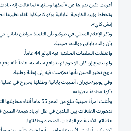
أعربت بكين بدورها عن «أسفها وحزنها» لما قالت إنه حاد
وتخطط وزيرة الخارجية اليابانية يوكو كاميكاوا للقاء نظيرها 
إتش كاي».
وذكر الإعلام المحلي في طوكيو بأن التلميذ مواطن ياباني ف
بأن والده ياباني ووالدته صينية.
واعتقلت السلطات المشتبه فيه البالغ 44 عاماً.
تاريخ تعتبر الصين بأنها تعرّضت فيه إلى إهانة وطنية.
وفي يونيو/حزيران، أصيبت يابانية وطفلها بجروح في عملي
بأنها «حادثة معزولة».
وقُتلت امرأة صينية تبلغ من العمر 55 عاماً أثناء محاولتها التصدي للمهاجم، وكرّمتها الحكومة المحلية بعد وفاتها.
تدهورت العلاقات بين البلدين في ظل ازدياد هيمنة الصين في
علاقاتها الأمنية مع الولايات المتحدة وحلفائها.
لكن بكين أعلنت الأسبوع الماضي بأنها «ستستأنف تدريجياً