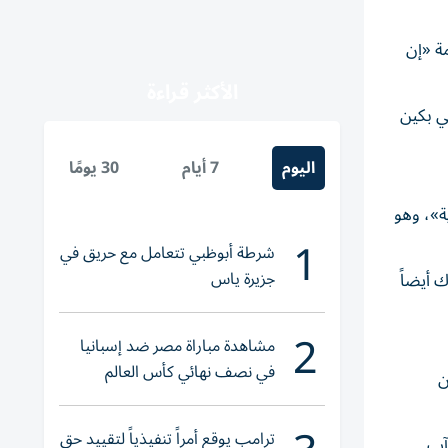
مة «إن
الأكثر قراءة
ي بكين
اليوم
7 أيام
30 يومًا
لمنشورية»، وهو
1
شرطة أبوظبي تتعامل مع حريق في
جزيرة ياس
 أيضاً
2
مشاهدة مباراة مصر ضد إسبانيا
في نصف نهائي كأس العالم
ن
لناشئات اليد 2026
ترامب يوقع أمراً تنفيذياً لتقييد حق
آب