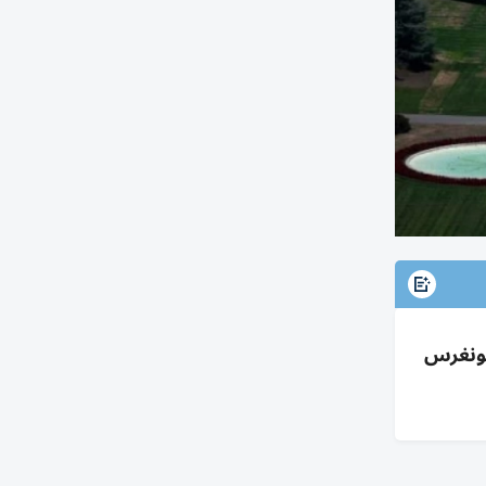
كونغرس