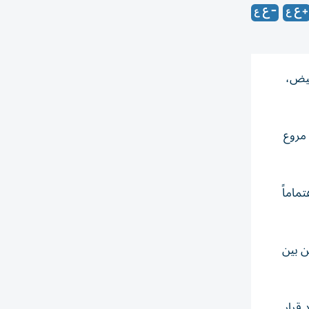
بيض،
 مروع
ماماً
ن بين
 قرار