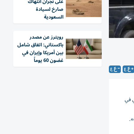
على نجران انتهاك
صارخ لسيادة
السعودية
‏رويترز عن مصدر
باكستاني: اتفاق شامل
بين أمريكا وإيران في
غضون 60 يوماً
ي في
».