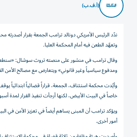
(أ.ف.ب)
ندّد الرئيس الأمريكي دونالد ترامب الجمعة بقرار أصدرته م
وتعهّد الطعن فيه أمام المحكمة العليا.
وقال ترامب في منشور على منصته تروث سوشال: «سنطعن في الق
ومدفوع سياسياً وغير قانوني» ويتعارض مع مصالح الأمن ال
وأيّدت محكمة استئناف، الجمعة، قراراً قضائياً ابتدائياً يوقف
خاصاً في البيت الأبيض، لكنها أرجأت تنفيذ القرار لمدة أسبو
ويؤكد ترامب أن المبنى يساهم أيضاً في تعزيز الأمن في ا
أمور أخرى.
وأصدرت هيئة مؤلفة من ثلاثة قضاة في محكمة الاستئناف لدا