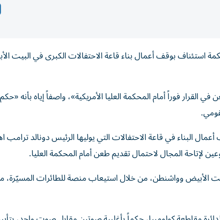
حكمة استئناف بوقف أعمال بناء قاعة الاحتفالات الكبرى في البيت الأ
رار فوراً أمام المحكمة العليا الأمريكية»، واصفاً إياه بأنه «حكم
قومي.
 أعمال البناء في قاعة الاحتفالات التي يوليها الرئيس دونالد ترامب اهت
عين لإتاحة المجال لاحتمال تقديم طعن أمام المحكمة العليا.
لبيت الأبيض وواشنطن، من خلال استيعاب منصة للطائرات المسيّرة، م
ئرة مقاطعة كولومبيا، حكماً بأغلبية صوتين مقابل صوت واحد، بتأييد