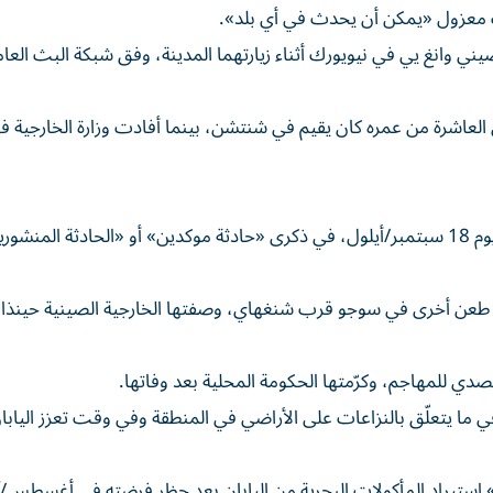
ث معزول «يمكن أن يحدث في أي بلد».
الصيني وانغ يي في نيويورك أثناء زيارتهما المدينة، وفق شبكة البث العا
ي العاشرة من عمره كان يقيم في شنتشن، بينما أفادت وزارة الخارجية ف
ولم يتضح إن كان الهجوم تم بدوافع سياسية، علماً بأنه وقع يوم 18 سبتمبر/أيلول، في ذكرى «حادثة موكدين» أو «الحادثة ا
ة طعن أخرى في سوجو قرب شنغهاي، وصفتها الخارجية الصينية حينذاك
 ما يتعلّق بالنزاعات على الأراضي في المنطقة وفي وقت تعزز اليابا
» استيراد المأكولات البحرية من اليابان بعد حظر فرضته في أغسطس/