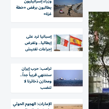
وزراء إسرائيليون
يطالبون برفض «خطة
غزة»
إسبانيا ترد على
إيطاليا.. وتفرض
إجراءات تفتيش
ترامب: حرب إيران
ستنتهي قريباً جداً..
ومخازن ذخائرنا لا
تنضب
الإمارات: الهجوم الحوثي