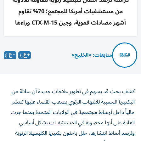
دراسة ترصد انتقال كلبسيلا رئوية مقاومة للأدوية
من مستشفيات أمريكا للمجتمع؛ 70% تقاوم
أشهر مضادات فموية، وجين CTX-M-15 وراءها
متابعات: «الخليج»
كشف بحث قد يسهم في تطوير علاجات جديدة أن سلالة من
البكتيريا المسببة للالتهاب الرئوي يصعب القضاء عليها ‌تنتشر
حالياً داخل أوساط مجتمعية في الولايات المتحدة ​بعدما جرت
العادة ⁠على أنها محصورة في المستشفيات بشكل ‌أساسي.
ولرصد أنماط انتشارها، ‌حلل باحثون بكتيريا الكلبسيلا الرئوية
المقاومة لعدة أدوية التي رصدوها في عينات بول ودم جُمعت