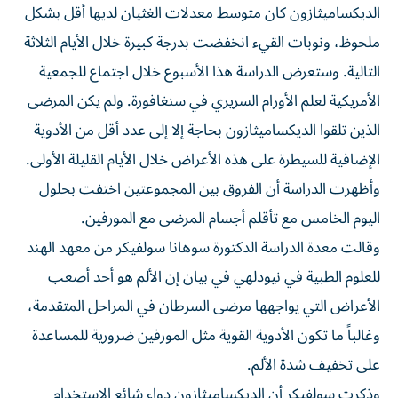
الديكساميثازون كان متوسط معدلات الغثيان لديها أقل بشكل
ملحوظ، ونوبات القيء انخفضت بدرجة كبيرة خلال الأيام الثلاثة
التالية. وستعرض الدراسة هذا الأسبوع خلال ​اجتماع للجمعية
الأمريكية لعلم الأورام السريري في سنغافورة. ولم يكن ‌المرضى
الذين تلقوا الديكساميثازون بحاجة إلا إلى عدد أقل من الأدوية
الإضافية للسيطرة على هذه الأعراض خلال ⁠الأيام القليلة الأولى.
وأظهرت الدراسة أن الفروق بين المجموعتين اختفت بحلول
اليوم الخامس مع تأقلم أجسام المرضى مع المورفين.
وقالت ​معدة الدراسة ‌الدكتورة سوهانا سولفيكر من معهد الهند
للعلوم ‌الطبية في نيودلهي في بيان إن الألم هو أحد أصعب
الأعراض التي يواجهها مرضى السرطان في المراحل ‌المتقدمة،
وغالباً ما ‌تكون الأدوية القوية مثل ⁠المورفين ضرورية للمساعدة
على تخفيف شدة ‌الألم.
وذكرت سولفيكر أن الديكساميثازون دواء شائع الاستخدام