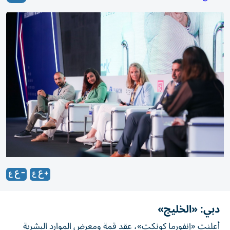
دبي: «الخليج»
أعلنت «إنفورما كونكت»، عقد قمة ومعرض الموارد البشرية