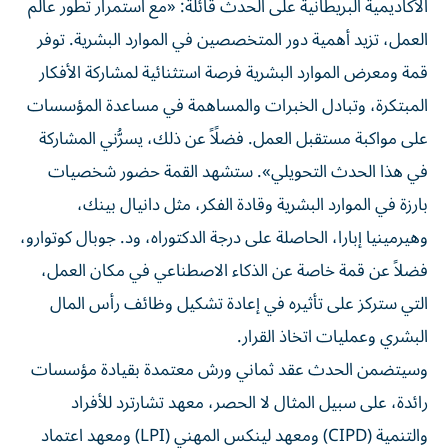
الأكاديمية البريطانية على الحدث قائلة: «مع استمرار تطور عالم
العمل، تزيد أهمية دور المتخصصين في الموارد البشرية. توفر
قمة ومعرض الموارد البشرية فرصة استثنائية لمشاركة الأفكار
المبتكرة، وتبادل الخبرات والمساهمة في مساعدة المؤسسات
على مواكبة مستقبل العمل. فضلًاً عن ذلك، يسرُّني المشاركة
في هذا الحدث التحويلي». ستشهد القمة حضور شخصيات
بارزة في الموارد البشرية وقادة الفكر، مثل دانيال بينك،
وهيرمينيا إبارا، الحاصلة على درجة الدكتوراه، ود. جوبال كوتوارو،
فضلاً عن قمة خاصة عن الذكاء الاصطناعي في مكان العمل،
التي ستركز على تأثيره في إعادة تشكيل وظائف رأس المال
البشري وعمليات اتخاذ القرار.
وسيتضمن الحدث عقد ثماني ورش معتمدة بقيادة مؤسسات
رائدة، على سبيل المثال لا الحصر، معهد تشارترد للأفراد
والتنمية (CIPD) ومعهد لينكس المهني (LPI) ومعهد اعتماد