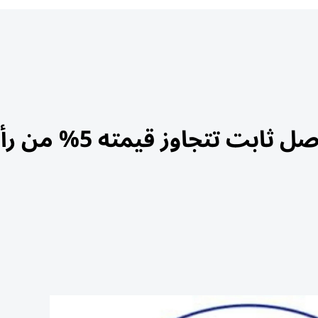
«البحيرة للتأمين» تدرس بيع أصل ثابت تتجاوز