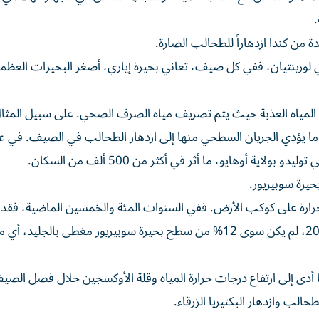
.
ة من كندا ازدهاراً للطحالب الضارة.
 في لورينتيان، ففي كل صيف، تعاني بحيرة إياري، أصغر البحيرات العظم
المياه العذبة حيث يتم تصريف مياه الصرف الصحي. على سبيل المثا
ً ما يؤدي الجريان السطحي منها إلى ازدهار الطحالب في الصيف. في ع
حيرة سوبيريور.
الحرارة على كوكب الأرض. ففي السنوات المئة والخمسين الماضية، فقد
سوبيريور جزءاً كبيراً من الغطاء الجليدي. وخلال شتاء عام 2024، لم يكن سوى 12% من سطح بحيرة سوبيريور مغطى بال
ا أدى إلى ارتفاع درجات حرارة المياه وقلة الأوكسجين خلال فصل الصي
الب وازدهار البكتيريا الزرقاء.