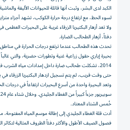
الكبد لدى البشر، وثبت أنها قاتلة للحيوانات الأليفة والماشية
لسوء الحظ، مع ارتفاع درجة حرارة الكوكب، تشهد أجزاء متزايد
ولا تعد أزهار البكتيريا الزرقاء غريبة على البحيرات العظمى
دفئاً، أزهار الطحالب الضارة.
تحدث هذه الطحالب عندما ترتفع درجات الحرارة في مناطق 
بحيرة إياري حقول زراعية غنية وتطورات حضرية، والتي غالبا
2014، تشكلت طحالب ضارة داخل إمدادات مياه الشرب في توليدو بولاية أوهايو، ما أثر في أكثر من 500 ألف من السكان.
حتى وقت قريب، لم يتم تسجيل ازدهار البكتيريا الزرقاء في ب
وتعد البحيرة واحدة من أسرع البحيرات ارتفاعاً في درجات 
خُمس الشتاء المعتاد.
أدت قلة الغطاء الجليدي إلى إطالة موسم المياه المفتوحة، م
فصول الصيف الأطول والأكثر دفئاً الظروف المثالية لتكاثر الطح