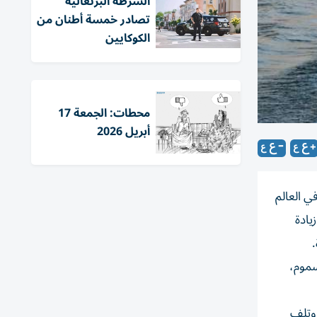
الشرطة البرتغالية
تصادر خمسة أطنان من
الكوكايين
محطات: الجمعة 17
أبريل 2026
ي العالم
يادة
.
لسموم،
 وتلف