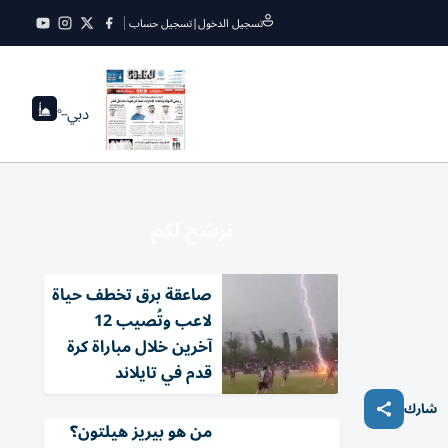
تسجيل الدخول
|
تسجيل حساب
دبي
--°
نرشح لكم
صاعقة برق تخطف حياة
لاعب وتُصيب 12
آخرين خلال مباراة كرة
قدم في تايلاند
شارك
من هو بيريز هيلتون؟