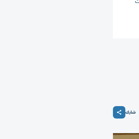
ت
شارك