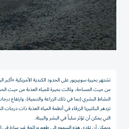
تشتهر بحيرة سوبيريور على الحدود الكندية الأمريكية «أكبر ا
من حيث المساحة، وثالث بحيرة للمياه العذبة من حيث الحجم»
النشاط البشري (بما في ذلك الزراعة والتنمية)، وارتفاع درجات
تزدهر البكتيريا الزرقاء في أنظمة المياه العذبة ذات درجات الحر
التي يمكن أن تؤثر سلباً في البشر والبيئة.
ويمكن أن تؤدي هذه السموم إلى طعم ورائحة غير سارة في ا