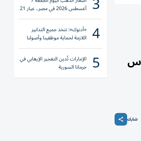
3
أسعار الذهب اليوم الجمعة 7
أغسطس 2026 في مصر.. عيار 21
يقترب من هذا الرقم
4
«أدنوك»: نتخذ جميع التدابير
اللازمة لحماية موظفينا وأصولنا
وعملياتنا
5
 قيمته 5% من رأس
الإمارات تُدين التفجير الإرهابي في
جرمانا السورية
شارك