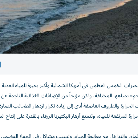
لبحيرات الخمس العظمى في أمريكا الشمالية وأكبر بحيرة للمياه العذبة ف
 بمياهها المختلفة، ولكن مزيجاً من الإضافات الغذائية الناجمة عن ز
 الحرارة والظروف العاصفة أدى إلى زيادة تكرار ازدهار الطحالب الضارة
ارة المرتفعة للمياه، وتتمتع أزهار البكتيريا الزرقاء بالقدرة على إنتاج ا
لماء، والتداخل مع معالجة المياه، وتسبب مشاكل في الجهاز الهضمي