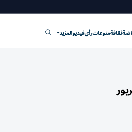
اضة
ثقافة
منوعات
رأي
فيديو
المزيد
يور