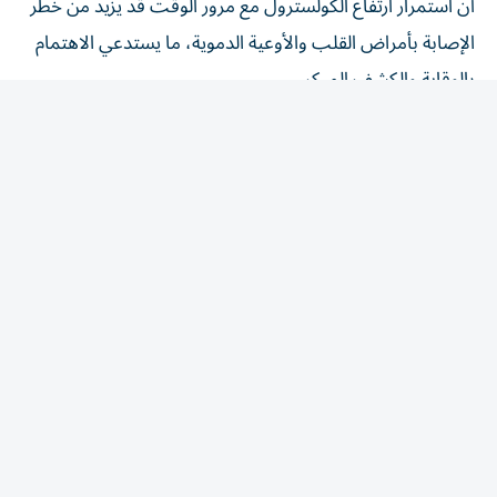
الإصابة بأمراض القلب والأوعية الدموية، ما يستدعي الاهتمام
بالوقاية والكشف المبكر.
وأكدت أن الحفاظ على مستويات صحية من الكولسترول يبدأ
باتباع نمط حياة متوازن، إلى جانب إجراء الفحوص الطبية
المنتظمة عند الحاجة، لما لذلك من دور في الحفاظ على صحة
القلب.
وشددت مؤسسة الإمارات للدواء على أن الطبيب المختص هو
من يحدد العلاج الأنسب وفقاً للحالة الصحية لكل مريض.
وفي سياق متصل، أوضحت الدكتورة نور ناجي، استشارية
الطب الباطني ورئيسة القسم في مدينة برجيل الطبية
ل«الخليج»، أن ارتفاع الكولسترول يُعرف ب«القاتل الصامت»،
لأن معظم المصابين لا يشعرون بأي أعراض لسنوات، بينما