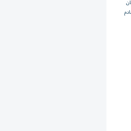
ان
ادم