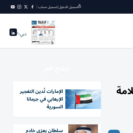
تسجيل الدخول
|
تسجيل حساب
دبي
--°
نرشح لكم
امة
الإمارات تُدين التفجير
الإرهابي في جرمانا
السورية
سلطان يعزي خادم