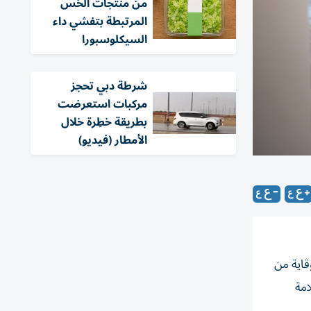
من منتجات الخس
المرتبطة بتفشي داء
السيكلوسبورا
شرطة دبي تحجز
مركبات استعرضت
بطريقة خطِرة خلال
الأمطار (فيديو)
سلامة 2024، بالتزامن مع يوم الوقاية من
امة