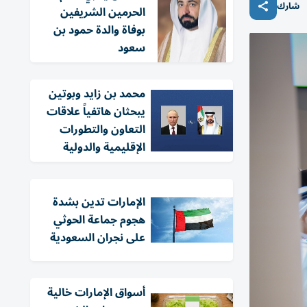
شارك
الحرمين الشريفين
بوفاة والدة حمود بن
سعود
محمد بن زايد وبوتين
يبحثان هاتفياً علاقات
التعاون والتطورات
الإقليمية والدولية
الإمارات تدين بشدة
هجوم جماعة الحوثي
على نجران السعودية
أسواق الإمارات خالية