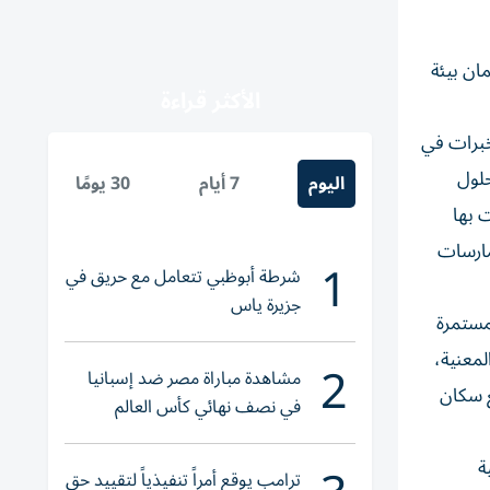
ان بيئة
الأكثر قراءة
خبرات في
حلول
اليوم
7 أيام
30 يومًا
 بها
مارسات
1
شرطة أبوظبي تتعامل مع حريق في
جزيرة ياس
لمستمرة
لمعنية،
2
مشاهدة مباراة مصر ضد إسبانيا
ع سكان
في نصف نهائي كأس العالم
لناشئات اليد 2026
ة
ترامب يوقع أمراً تنفيذياً لتقييد حق