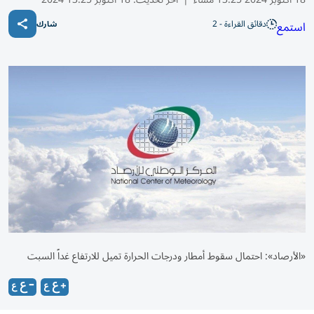
دقائق القراءة - 2
استمع
شارك
«الأرصاد»: احتمال سقوط أمطار ودرجات الحرارة تميل للارتفاع غداً السبت