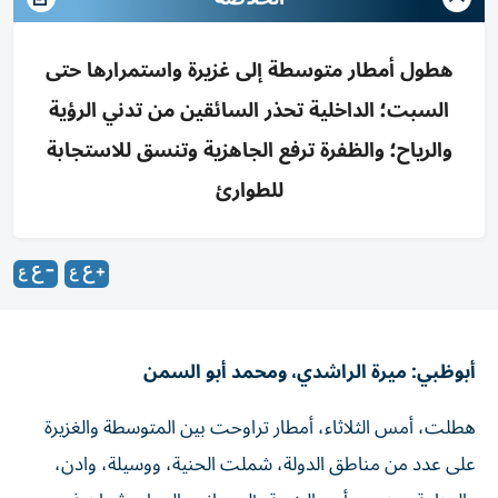
هطول أمطار متوسطة إلى غزيرة واستمرارها حتى
السبت؛ الداخلية تحذر السائقين من تدني الرؤية
والرياح؛ والظفرة ترفع الجاهزية وتنسق للاستجابة
للطوارئ
أبوظبي: ميرة الراشدي، ومحمد أبو السمن
هطلت، أمس الثلاثاء، أمطار تراوحت بين المتوسطة والغزيرة
على عدد من مناطق الدولة، شملت الحنية، ووسيلة، وادن،
والمنامة، جنوب رأس الخيمة، إلى جانب المدام وثوبان في