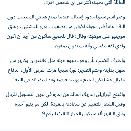
العائلة التي تحبك أكثر من أي شخص آخر».
وعبر اسم سيريا حدود إسبانيا عندما صنع هدفي المنتخب دون
الـ18 عاماً في الجولة الأولى من تصفيات يورو للناشئين، وعلق
مورينيو على موهبته وقال: قال للجميع سأكون من أريد أن أكون
ولدي ثقة بنفسي وألعب بدون ضغوط .
واعترف اللاعب بأن وجود نجوم حوله مثل فالفيردي وكاريراس
سهل بدايته وختم التقرير: ثورة سيريا هزت الفريق الأول، الدفاع
ما زال هشاً لكن لنمنح مورينيو فرصة وقد افتقدناه في الليغا .
وافتتح البرازيلي إندريك العائد من إعارة في ليون التسجيل للريال
وقبل الشعار للتعبير عن سعادته بالعودة، لكن مورينيو أخبره
وفق التقرير أنه سيكون الخيار الثالث للرقم 9.