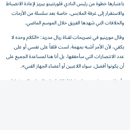
باعتبارها خطوة من رئيس النادي فلورنتينو بيريز لإعادة الانضباط
والاستقرار إلى غرفة الملابس، خاصة بعد سلسلة من الأزمات
والخلافات التي شهدها الفريق خلال الموسم الماضي.
وقال مورينيو في تصريحات لقناة ريال مدريد: «الكلام وحده لا
يكفي، لأن الأمر أشبه بمهمة. لست قلقاً على نفسي أو على
عدد الانتصارات التي سأحققها، بل أنا هنا لمساعدة الجميع على
أن يكونوا أفضل، سواء اللاعبين أو أعضاء الجهاز الفني».
وأضاف: «هدفي هو خلق ثقافة قائمة على العمل والمسؤولية
والطموح، إلى جانب أمر أعرفه جيداً، وهو مسؤولية وشرف
العمل من أجل ريال مدريد».
وشهد الموسم الماضي العديد من التحديات داخل الفريق،
أبرزها صعوبة إدارة مجموعة من النجوم أصحاب الشخصيات