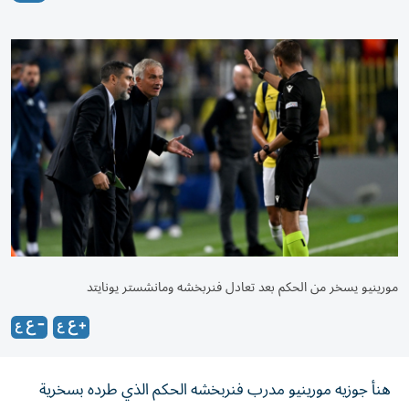
مورينيو يسخر من الحكم بعد تعادل فنربخشه ومانشستر يونايتد
هنأ جوزيه مورينيو مدرب فنربخشه الحكم الذي طرده بسخرية