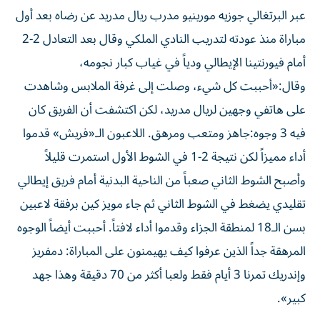
عبر البرتغالي جوزيه مورينيو مدرب ريال مدريد عن رضاه بعد أول
مباراة منذ عودته لتدريب النادي الملكي وقال بعد التعادل 2-2
أمام فيورنتينا الإيطالي ودياً في غياب كبار نجومه،
وقال:«أحببت كل شيء، وصلت إلى غرفة الملابس وشاهدت
على هاتفي وجهين لريال مدريد، لكن اكتشفت أن الفريق كان
فيه 3 وجوه:جاهز ومتعب ومرهق. اللاعبون الـ«فريش» قدموا
أداء مميزاً لكن نتيجة 2-1 في الشوط الأول استمرت قليلاً
وأصبح الشوط الثاني صعباً من الناحية البدنية أمام فريق إيطالي
تقليدي يضغط في الشوط الثاني ثم جاء مويز كين برفقة لاعبين
بسن الـ18 لمنطقة الجزاء وقدموا أداء لافتاً. أحببت أيضاً الوجوه
المرهقة جداً الذين عرفوا كيف يهيمنون على المباراة: دمفريز
وإندريك تمرنا 3 أيام فقط ولعبا أكثر من 70 دقيقة وهذا جهد
كبير».