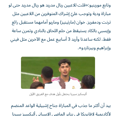
وتابع مورينيو:«قلت للاعبين ريال مدريد هو ريال مدريد حتى لو
مباراة ودية وتوجب عليّ إشراك المتوفرين من اللاعبين مثل
ترنت ودمفريز. خوان (مارتينيز) وماريو أمامهما مستقبل رائع
وإيسبي بالكاد يستيقظ من حلم اللحاق بالنادي وتمرن ساعة
فقط، لكنه ساعدنا وأريد 3 أسابيع عمل مع الآخرين مثل فيني
وإبراهيم وبيرناردو».
أليسكيز سيريا يحتفل بأول هدف مع الفريق الأول
بيد أن أكثر ما جذب في المباراة جناح إشبيلية الواعد المنضم
لأكاديمية لافابريكا في يناير الماضي الإسباني أليكسيز سيريا