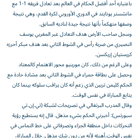
باعتباره أحد أفضل الحكام في العالم بعد تعادل فريقه 1-1 مع
مانشستر يونايتد في الدوري الأوروبي لكرة القدم، وهي نتيجة
وصفها متهكماً بأنها نتيجة جيدة لناديه السابق.
وسجل صاحب الأرض هدف التعادل عبر المغربي يوسف
النصيري من ضربة رأس في الشوط الثاني بعد هدف مبكر أحرزه
كريستيان إريكسن.
وعلى الرغم من ذلك، كان مورينيو محور الاهتمام كالمعتاد
وحصل على بطاقة حمراء في الشوط الثاني بعد مشادة حادة مع
الحكم كليمن تربين الذي زعم أنه كان يراقب سلوكه بينما كان
يتابع المباراة في نفس الوقت.
وقال المدرب البرتغالي في تصريحات لشبكة (تي.إن.تي
سبورتس): أخبرني الحكم بشيء مذهل. قال إنه يستطيع رؤية
التحركات داخل منطقة الجزاء وتصرفاتي على خط التماس في
نفس الوقت.أهنئه لأنه من دون شك مذهل. خلال المباراة،