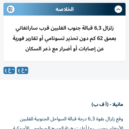
الخلاصه
زلزال 6,3 قبالة جنوب الفلبين قرب سارانغاني
بعمق 62 كم دون تحذير تسونامي أو تقارير فورية
عن إصابات أو أضرار مع ذعر السكان
مانيلا - (أ ف ب)
وقع زلزال بقوة 6,3 درجة قبالة السواحل الجنوبية للفلبين
الأربعاء، بحسب ما أعلنت هيئة المسح الجيولوجي الأمريكية.