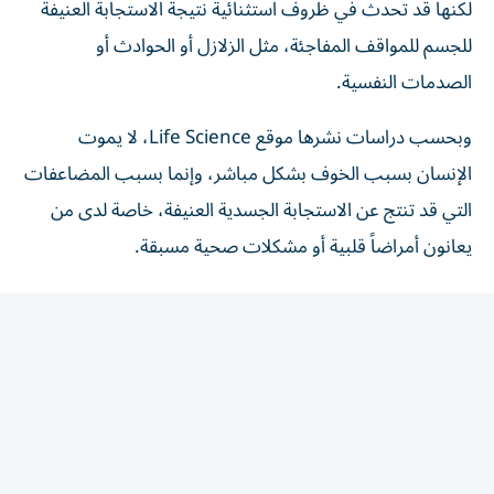
للجسم للمواقف المفاجئة، مثل الزلازل أو الحوادث أو
الصدمات النفسية.
وبحسب دراسات نشرها موقع Life Science، لا يموت
الإنسان بسبب الخوف بشكل مباشر، وإنما بسبب المضاعفات
التي قد تنتج عن الاستجابة الجسدية العنيفة، خاصة لدى من
يعانون أمراضاً قلبية أو مشكلات صحية مسبقة.
ماذا يحدث للجسم عند التعرض
لـ«الخضة»؟
عند التعرض لخطر مفاجئ، يفعّل الدماغ آلية «الكر أو الفر»
(Fight or Flight)، فيفرز الجسم كميات كبيرة من هرمونات
التوتر، وعلى رأسها الأدرينالين والنورإبينفرين، ما يؤدي إلى: