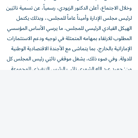
وخلال الاجتماع، أعلن الدكتور الزيودي، رسمياً، عن تسمية نائبَين
لرئيس مجلس الإدارة وأميناً عاماً للمجلس،، وبذلك يكتمل
الهيكل القيادي الرئيسي للمجلس، ما يرسي الأساس المؤسسي
المطلوب للارتقاء بمهامه المتمثلة في توجيه ودعم الاستثمارات
الإماراتية بالخارج، بما يتماشى مع الأجندة الاقتصادية الوطنية
للدولة. وفي ضوء ذلك، يشغل موقعَي نائبَي رئيس المجلس كل
من: حميد عبد الله الشمري نائب الرئيس التنفيذي للمجموعة
والرئيس التنفيذي للشؤون المؤسسية والموارد البشرية في
شركة مبادلة للاستثمار «مبادلة»، ويوسف علي رئيس مجلس
الإدارة والعضو المنتدب في «مجموعة اللولو العالمية»، بينما
يتولى عبد الله أحمد السويدي موقع الأمين العام.
واستعرض المجلس الهيكل التنظيمي، وجرى الاتفاق على
توزيع المسؤوليات على هيئاته القيادية والعاملة. وعقد الأعضاء
نقاشات بناءة حول شبكة اتفاقيات الشراكة الاقتصادية الشاملة