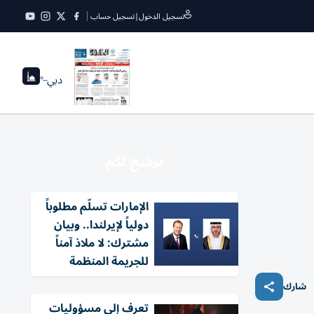
تسجيل الدخول
|
تسجيل حساب
دبي
--°
نرشح لكم
الإمارات تسلّم مطلوباً
دولياً لإيرلندا.. وبيان
مشترك: لا ملاذ آمناً
للجريمة المنظمة
شارك
تعرف إلى مسؤوليات