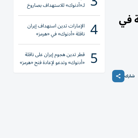
3
لـ«أدنوك» للاستهداف بصاروخ
أثناء عبورها «هرمز»
ة في
4
الإمارات تدين استهداف إيران
ناقلة «أدنوك» في «هرمز»
5
قطر تدين هجوم إيران على ناقلة
«أدنوك» وتدعو لإعادة فتح «هرمز»
فوراً
شارك