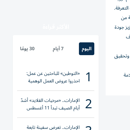
لتعرفة.
ة من
الأكثر قراءة
يز جودة
وف
اليوم
7 أيام
30 يومًا
 وتحقيق
1
«التوطين» للباحثين عن عمل:
امة
احذروا عروض العمل الوهمية
وتحققوا عبر «الباركود»
2
الإمارات.. «مرخيات القلايد» أشدّ
أيام الصيف تبدأ 11 أغسطس
الإمارات.. تعرض سفينة تابعة