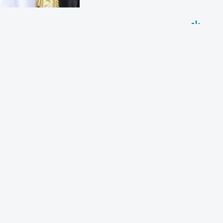
وام
لسنة 2023 بشأن ترخيص وتشغيل الوسائل البحرية في 
البحري، بما يسهم في دعم التنمية الاقتصادية والسياحية في ا
تمثل اللائحة التنفيذية إطاراً تنظيمياً متكاملاً يحدد الضو
القطاع الحيوي، بما يعزز من كفاءته ويرفع مستويات السلامة.
وتحدد اللائحة اختصاص هيئة رأس الخيمة للمواصلات بتطبيق أ
البحري، بما يشمل إجراءات الترخيص والتسجيل والتجديد، وتن
المعتمدة.
كما تنظم اللائحة فئات الوسائل البحرية وضوابط تشغيلها، وإج