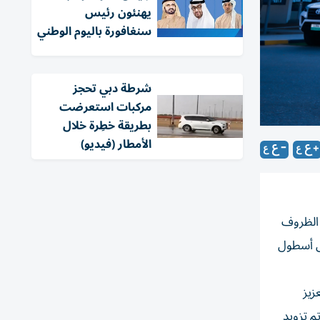
يهنئون رئيس
سنغافورة باليوم الوطني
شرطة دبي تحجز
مركبات استعرضت
بطريقة خطِرة خلال
الأمطار (فيديو)
 الظروف
لى أسطول
زيز
م تزويد