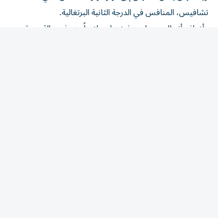
تشافيس، المنافس في الدرجة الثانية البرتغالية.
وأضاف أنيبال موسا عن فوزينيا «رياضياً، هو في حالة جيدة
جداً، ولهذا تعاقدنا معه».
وأصبح فوزينيا، بفضل أدائه في المونديال وبمساعدة كبيرة من
قبل المؤثر البرازيلي الشهير كاسيميرو الذي سلط الضوء عليه،
شخصية تحظى بمتابعة كبيرة خلال أسابيع قليلة، إذ انتقل عدد
متابعيه على إنستغرام من 50 ألفاً إلى نحو 30 مليوناً.
المقالة التالية