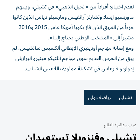
لعدم اختياره أفراداً من «الجيل الذهبي» في تشيلي، وبينهم
ماوريسيو إيسلا وتشارلز أرانغيس ومارسيلو دياس الذين كانوا
جزءاً من الفريق الذي فاز بكوبا أمريكا عامي 2015 و2016
مشيراً إلى «المنتخب الوطني يحتاج إلينا».
ومع إصابة مهاجم أودينيزي الإيطالي ألكسيس سانشيس، لم
يبق من الحرس القديم سوى مهاجم أتلتيكو مينيرو البرازيلي
إدواردو فارغاس في تشكيلة مملوءة باللاعبين الشباب.
تشيلي
رياضة دولي
عرب وعالم
/
العالم
تشيلي وفنزويلا تستعيدان