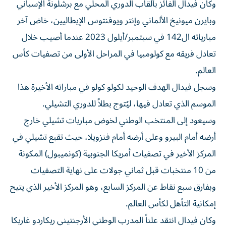
وكان فيدال الفائز بألقاب الدوري المحلي مع برشلونة الإسباني
وبايرن ميونيخ الألماني وإنتر ويوفنتوس الإيطاليين، خاض آخر
مبارياته ال142 في سبتمبر/أيلول 2023 عندما أصيب خلال
تعادل فريقه مع كولومبيا في المراحل الأولى من تصفيات كأس
العالم.
وسجل فيدال الهدف الوحيد لكولو كولو في مباراته الأخيرة هذا
الموسم الذي تعادل فيها، ليُتوج بطلاً للدوري التشيلي.
وسيعود إلى المنتخب الوطني لخوض مباريات تشيلي خارج
أرضه أمام البيرو وعلى أرضه أمام فنزويلا، حيث تقبع تشيلي في
المركز الأخير في تصفيات أمريكا الجنوبية (كونميبول) المكونة
من 10 منتخبات قبل ثماني جولات على نهاية التصفيات
وبفارق سبع نقاط عن المركز السابع، وهو المركز الأخير الذي يتيح
إمكانية التأهل لكأس العالم.
وكان فيدال انتقد علناً المدرب الوطني الأرجنتيني ريكاردو غاريكا