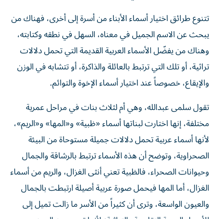
تتنوع طرائق اختيار أسماء الأبناء من أسرة إلى أخرى، فهناك من
يبحث عن الاسم الجميل في معناه، السهل في نطقه وكتابته،
وهناك من يفضّل الأسماء العربية القديمة التي تحمل دلالات
تراثية، أو تلك التي ترتبط بالعائلة والذاكرة، أو تتشابه في الوزن
والإيقاع، خصوصاً عند اختيار أسماء الإخوة والتوائم.
تقول سلمى عبدالله، وهي أم لثلاث بنات في مراحل عمرية
مختلفة، إنها اختارت لبناتها أسماء «ظبية» و«المها» و«الريم»،
لأنها أسماء عربية تحمل دلالات جميلة مستوحاة من البيئة
الصحراوية، وتوضح أن هذه الأسماء ترتبط بالرشاقة والجمال
وحيوانات الصحراء، فالظبية تعني أنثى الغزال، والريم من أسماء
الغزال، أما المها فيحمل صورة عربية أصيلة ارتبطت بالجمال
والعيون الواسعة، وترى أن كثيراً من الأسر ما زالت تميل إلى
الأسماء العربية التقليدية والتراثية؛ لأنها تجمع بين المعنى