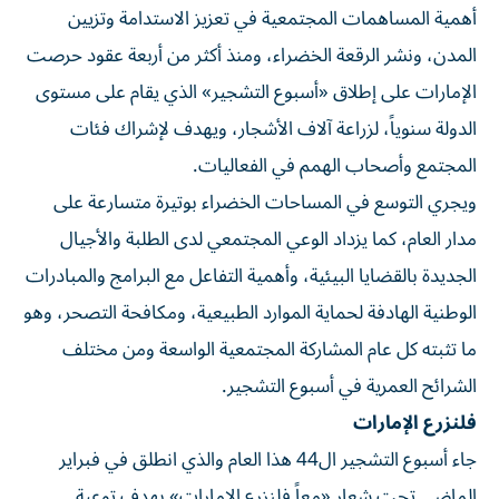
أهمية المساهمات المجتمعية في تعزيز الاستدامة وتزيين
المدن، ونشر الرقعة الخضراء، ومنذ أكثر من أربعة عقود حرصت
الإمارات على إطلاق «أسبوع التشجير» الذي يقام على مستوى
الدولة سنوياً، لزراعة آلاف الأشجار، ويهدف لإشراك فئات
المجتمع وأصحاب الهمم في الفعاليات.
ويجري التوسع في المساحات الخضراء بوتيرة متسارعة على
مدار العام، كما يزداد الوعي المجتمعي لدى الطلبة والأجيال
الجديدة بالقضايا البيئية، وأهمية التفاعل مع البرامج والمبادرات
الوطنية الهادفة لحماية الموارد الطبيعية، ومكافحة التصحر، وهو
ما تثبته كل عام المشاركة المجتمعية الواسعة ومن مختلف
الشرائح العمرية في أسبوع التشجير.
فلنزرع الإمارات
جاء أسبوع التشجير ال44 هذا العام والذي انطلق في فبراير
الماضي تحت شعار «معاً فلنزرع الإمارات» بهدف توعية