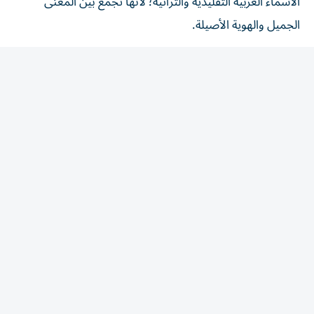
الجميل والهوية الأصيلة.
ويعتمد بعض الأهالي في اختيار الأسماء على تقارب الوزن
والإيقاع، بحيث تبدو منسجمة عند النطق من دون أن تكون
متطابقة تماماً، فالأسماء القصيرة ذات الحروف الخفيفة تمنح
وقعاً لطيفاً وسهلاً على السمع، خاصة عند اختيار أسماء للتوائم
أو الإخوة، ومن الأمثلة على ذلك فهد وهدى، إذ يجمعهما تقارب
اللفظ مع اختلاف المعنى، وكذلك رُنى ولمى، فهما اسمان
ناعمان ومتقاربان في الوزن ويمنحان إحساساً بالتناسق
والانسجام.
وفي المقابل، تقول أم حميد، إن اسم «حميد» يتكرر في أكثر من
منزل داخل عائلتها، إذ حرص عدد من إخوتها وأخواتها على
تسمية أبنائهم بهذا الاسم تيمناً بوالدها، وتؤكد أن بعض
الأسماء لا يتم اختيارها لجمالها فقط، بل لأنها تحمل مكانة