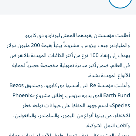
أطلقت مؤسستان يقودهما الممثل ليوناردو دي كابريو
والملياردير جيف بيزوس، مشروعاً بيئياً بقيمة 200 مليون دولار
يهدف إلى إنقاذ 100 نوع من أكثر الكائنات المهددة بالانقراض
في العالم، ضمن أكبر مبادرة تمويلية مخصصة حصرياً لحماية
الأنواع المهددة بشدة.
وأعلنت مؤسسة Re التي أسسها دي كابريو، وصندوق Bezos
Earth Fund الذي يديره بيزوس، إطلاق مشروع «Phoenix
Species» لدعم جهود الحفاظ على حيوانات تواجه خطر
الاختفاء، من بينها أنواع من الليمور، والسلمندر، والبانغولين،
وآكلات النمل الشوكية.
ويهدف المشروع إلى توفير تمويل طويل الأمد لمبادرات حماية