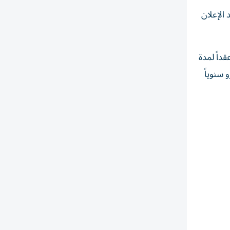
 الإعلان
ة "يوروبا ليغ"، أن اللاعب البالغ 34 عاماً وقع "عقداً لمدة
ري الممتاز الموسم الماضي، سيتقاضى 17 مليون يورو سنوياً