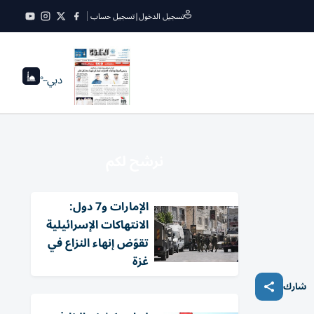
تسجيل الدخول
|
تسجيل حساب
دبي
--°
نرشح لكم
الإمارات و7 دول:
الانتهاكات الإسرائيلية
تقوّض إنهاء النزاع في
غزة
شارك