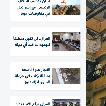
لبنان يكشف الخلاف
الرئيسي مع إسرائيل
في مفاوضات روما
العراق: لن نكون منطلقاً
لتهديدات ضد أي دولة
انفجار عبوة ناسفة
بحافلة ركاب في جرمانا
السورية (فيديو)
العراق يرفع الاستعداد