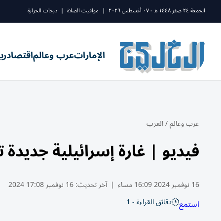
الجمعة ٢٤ صفر ١٤٤٨ ه - ٠٧ أغسطس ٢٠٢٦
|
مواقيت الصلاة
|
درجات الحرارة
الإمارات
عرب وعالم
اقتصاد
ري
عرب وعالم
/
العرب
فيديو | غارة إسرائيلية جديدة 
16 نوفمبر 2024 16:09 مساء
|
آخر تحديث:
16 نوفمبر 17:08 2024
دقائق القراءة - 1
استمع