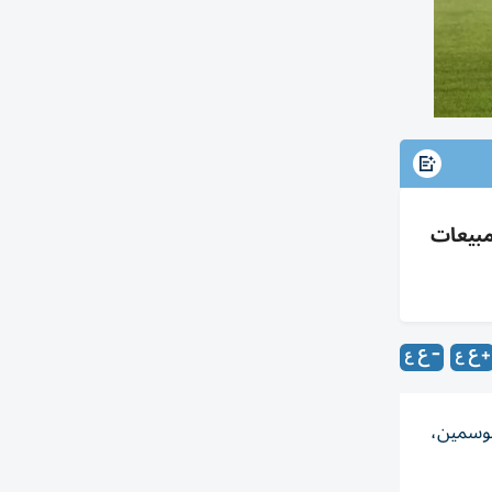
د 9 أعوام مع ليفربول؛ راتب 17م€ سنوياً و20% من مبيعات
موسمين،