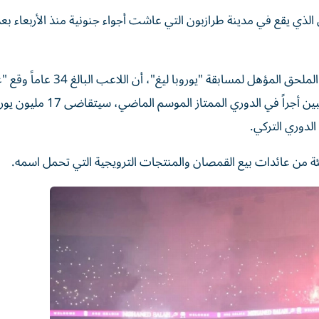
لذي يقع في مدينة طرازبون التي عاشت أجواء جنونية منذ الأربعاء بعد
وأعلن طرابزون سبور الذي سيخوض في أواخر الشهر الحالي الملحق المؤهل لمسابق
عامين"، موضحاً في بيان أن صلاح الذي كان ثاني أعلى اللاعبين أجراً في الدو
دوري التركي.