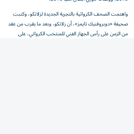
واهتمت الصحف الكرواتية بالتجرية الجديدة لزلاتكو، وكتبت
صحيفة «دوبروفنيك تايمز»، أن زلاتكو، وبعد ما يقرب من عقد
من الزمن على رأس الجهاز الفني للمنتخب الكرواتي، على
وشك بدء فصل جديد في مسيرته التدريبية بتوليه قيادة منتخب
الإمارات.
ومن المتوقع أن يسافر زلاتكو إلى الإمارات في الأيام القليلة
القادمة لتوقيع عقد طويل الأمد مع اتحاد الإمارات لكرة القدم،
بعدما ختم مؤخراً واحدة من أنجح الحقب في تاريخ كرة القدم
الكرواتية.
وكشفت الصحيفة أن «داليتش استغل فترة الراحة بعد بطولة
كأس العالم 2026 للراحة ومناقشة مستقبله مع عائلته قبل أن
يقرر قبول التحدي الجديد».