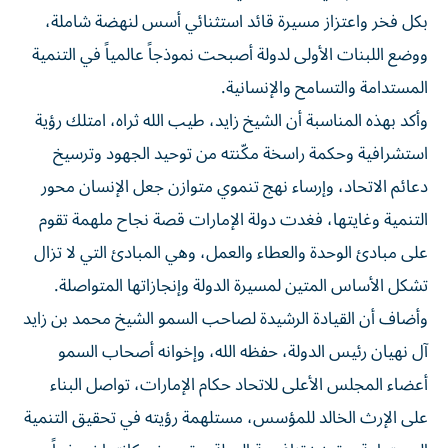
بكل فخر واعتزاز مسيرة قائد استثنائي أسس لنهضة شاملة،
ووضع اللبنات الأولى لدولة أصبحت نموذجاً عالمياً في التنمية
المستدامة والتسامح والإنسانية.
وأكد بهذه المناسبة أن الشيخ زايد، طيب الله ثراه، امتلك رؤية
استشرافية وحكمة راسخة مكّنته من توحيد الجهود وترسيخ
دعائم الاتحاد، وإرساء نهج تنموي متوازن جعل الإنسان محور
التنمية وغايتها، فغدت دولة الإمارات قصة نجاح ملهمة تقوم
على مبادئ الوحدة والعطاء والعمل، وهي المبادئ التي لا تزال
تشكل الأساس المتين لمسيرة الدولة وإنجازاتها المتواصلة.
وأضاف أن القيادة الرشيدة لصاحب السمو الشيخ محمد بن زايد
آل نهيان رئيس الدولة، حفظه الله، وإخوانه أصحاب السمو
أعضاء المجلس الأعلى للاتحاد حكام الإمارات، تواصل البناء
على الإرث الخالد للمؤسس، مستلهمة رؤيته في تحقيق التنمية