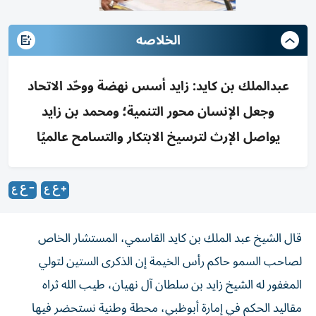
الخلاصه
عبدالملك بن كايد: زايد أسس نهضة ووحّد الاتحاد
وجعل الإنسان محور التنمية؛ ومحمد بن زايد
يواصل الإرث لترسيخ الابتكار والتسامح عالميًا
قال الشيخ عبد الملك بن كايد القاسمي، المستشار الخاص
لصاحب السمو حاكم رأس الخيمة إن الذكرى الستين لتولي
المغفور له الشيخ زايد بن سلطان آل نهيان، طيب الله ثراه
مقاليد الحكم في إمارة أبوظبي، محطة وطنية نستحضر فيها