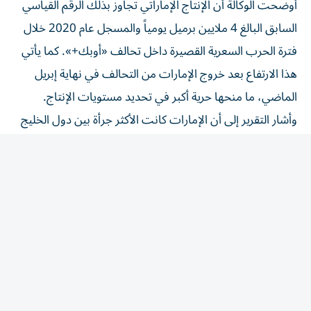
أوضحت الوكالة أن الإنتاج الإماراتي تجاوز بذلك الرقم القياسي
السابق البالغ 4 ملايين برميل يومياً والمسجل عام 2020 خلال
فترة الحرب السعرية القصيرة داخل تحالف «أوبك+». كما يأتي
هذا الارتفاع بعد خروج الإمارات من التحالف في نهاية إبريل
الماضي، ما منحها حرية أكبر في تحديد مستويات الإنتاج.
وأشار التقرير إلى أن الإمارات كانت الأكثر جرأة بين دول الخليج
في التعامل مع اضطرابات سوق النفط الناجمة عن الحرب، إذ
اعتمدت على أسطولها البحري الكبير لنقل الخام، كما استأجرت
ناقلات إضافية تديرها شركة «سينوكور غروب» الكورية الجنوبية،
التي أصبحت تمتلك أكبر أسطول لناقلات النفط العملاقة في
العالم.
وأكدت وكالة الطاقة الدولية أن معظم الزيادة في الإنتاج
والصادرات الإماراتية تحققت قبل سلسلة الهجمات التي
استهدفت حركة الملاحة التجارية في مضيق هرمز خلال الأسبوع