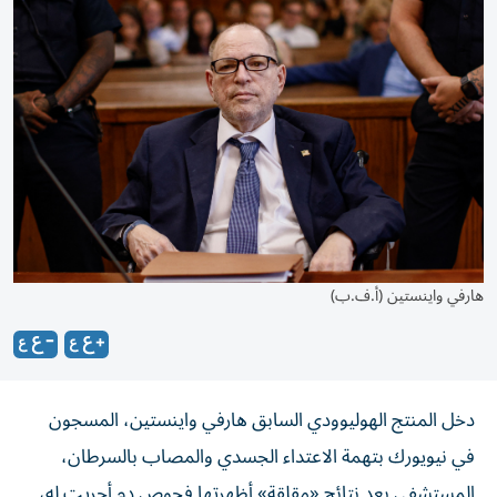
هارفي واينستين (أ.ف.ب)
دخل المنتج الهوليوودي السابق هارفي واينستين، المسجون
في نيويورك بتهمة الاعتداء الجسدي والمصاب بالسرطان،
المستشفى بعد نتائج «مقلقة» أظهرتها فحوص دم أجريت له،